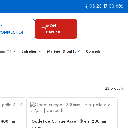
03 20 17 03 60
MON
SE
PANIER
CONNECTER
gins TP
Entretien
Matériel & outils
Conseils
123 produits
 1400mm
Godet de Curage Accort® en 1200mm