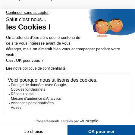
Nos tops catégories

Notre société

Fait avec 💛 par l’agence Wapiti
-
Mentions légales
-
Politique de confidentialité
-
CGV
-
Plan du site