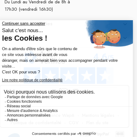
Du Lundi au Vendredi de de 8h à
17h30 (vendredi 16h30)
Nos tops catégories

Notre société

Fait avec 💛 par l’agence Wapiti
-
Mentions légales
-
Politique de confidentialité
-
CGV
-
Plan du site