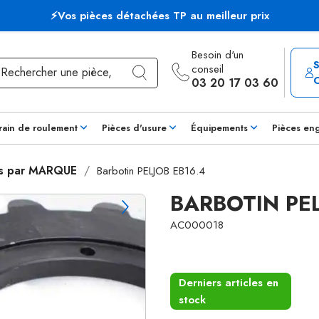
⚡Vos pièces détachées TP au meilleur prix
Besoin d'un
conseil
03 20 17 03 60
rain de roulement
Pièces d'usure
Équipements
Pièces en
ns par MARQUE
Barbotin PELJOB EB16.4
BARBOTIN PEL
AC000018
Derniers articles en
stock