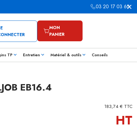
03 20 17 03 60
MON
SE
PANIER
CONNECTER
gins TP
Entretien
Matériel & outils
Conseils
JOB EB16.4
183,74 € TTC
HT