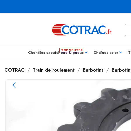
Chenilles caoutchouc & pneus
Chaînes acier
T
COTRAC
Train de roulement
Barbotins
Barboti