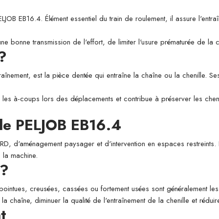
EB16.4. Élément essentiel du train de roulement, il assure l'entraînem
une bonne transmission de l'effort, de limiter l'usure prématurée de la
 ?
înement, est la pièce dentée qui entraîne la chaîne ou la chenille. Ses
 les à-coups lors des déplacements et contribue à préserver les chenill
lle PELJOB EB16.4
 VRD, d'aménagement paysager et d'intervention en espaces restreints. 
e la machine.
 ?
 pointues, creusées, cassées ou fortement usées sont généralement les
 la chaîne, diminuer la qualité de l'entraînement de la chenille et rédu
t