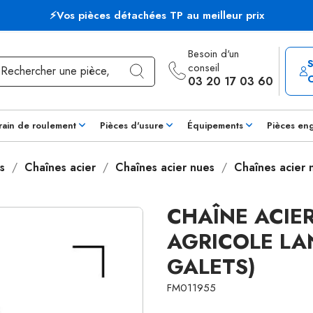
⚡Vos pièces détachées TP au meilleur prix
Besoin d'un
conseil
03 20 17 03 60
rain de roulement
Pièces d'usure
Équipements
Pièces en
s
Chaînes acier
Chaînes acier nues
Chaînes acier
CHAÎNE ACIE
AGRICOLE LAN
GALETS)
FM011955