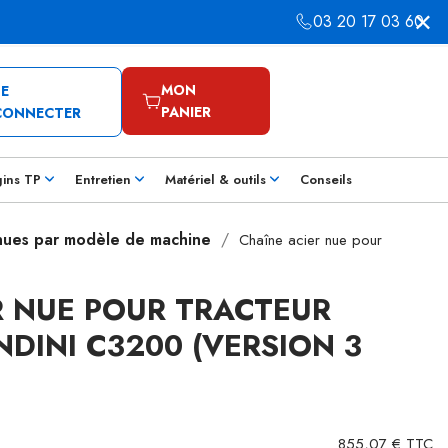
03 20 17 03 60
MON
SE
PANIER
CONNECTER
gins TP
Entretien
Matériel & outils
Conseils
 nues par modèle de machine
Chaîne acier nue pour
R NUE POUR TRACTEUR
DINI C3200 (VERSION 3
855,07 € TTC