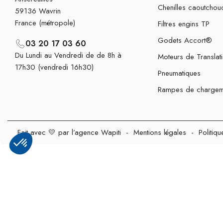
Chenilles caoutchou
59136 Wavrin
France (métropole)
Filtres engins TP
Godets Accort®
03 20 17 03 60
Du Lundi au Vendredi de de 8h à
Moteurs de Translat
17h30 (vendredi 16h30)
Pneumatiques
Rampes de chargem
Fait avec 💛 par l’agence Wapiti
-
Mentions légales
-
Politiqu