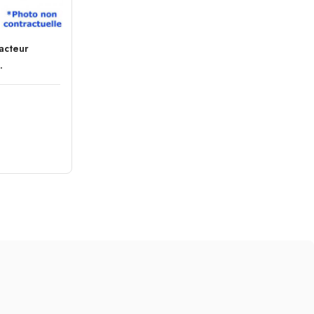
racteur
.