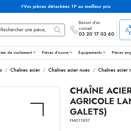
⚡Vos pièces détachées TP au meilleur prix
Besoin d'un
conseil
03 20 17 03 60
rain de roulement
Pièces d'usure
Équipements
Pièces en
s
Chaînes acier
Chaînes acier nues
Chaînes acier
CHAÎNE ACIE
AGRICOLE LAN
GALETS)
FM011957