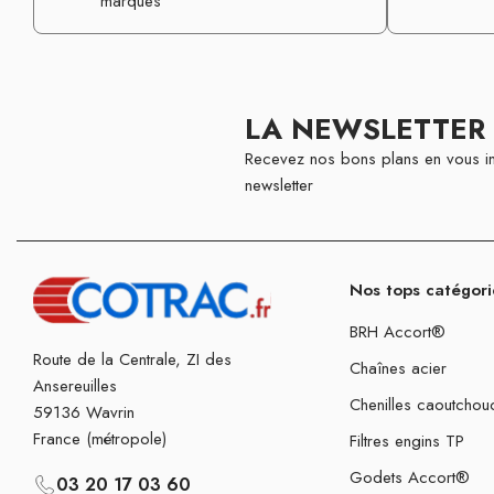
marques
LA NEWSLETTER
Recevez nos bons plans en vous in
newsletter
Nos tops catégori
BRH Accort®
Route de la Centrale, ZI des
Chaînes acier
Ansereuilles
Chenilles caoutchou
59136 Wavrin
France (métropole)
Filtres engins TP
Godets Accort®
03 20 17 03 60