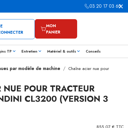
03 20 17 03 60
MON
SE
PANIER
CONNECTER
gins TP
Entretien
Matériel & outils
Conseils
 nues par modèle de machine
Chaîne acier nue pour
R NUE POUR TRACTEUR
DINI CL3200 (VERSION 3
855,07 € TTC