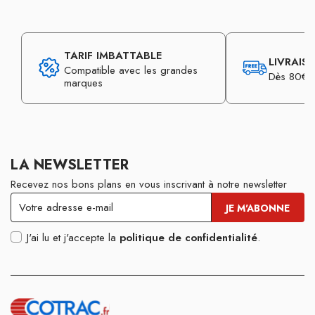
TARIF IMBATTABLE
LIVRAIS
Compatible avec les grandes
Dès 80€ d
marques
LA NEWSLETTER
Recevez nos bons plans en vous inscrivant à notre newsletter
J'ai lu et j'accepte la
politique de confidentialité
.