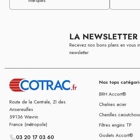
marques
LA NEWSLETTER
Recevez nos bons plans en vous in
newsletter
Nos tops catégori
BRH Accort®
Route de la Centrale, ZI des
Chaînes acier
Ansereuilles
Chenilles caoutchou
59136 Wavrin
France (métropole)
Filtres engins TP
Godets Accort®
03 20 17 03 60