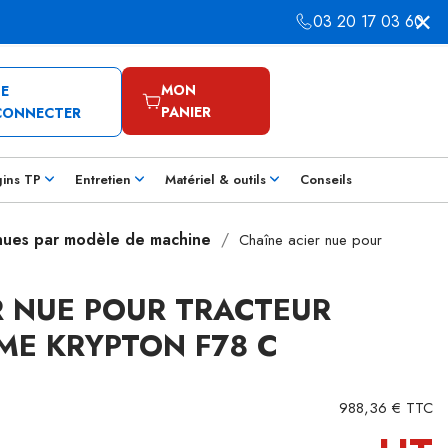
03 20 17 03 60
MON
SE
PANIER
CONNECTER
gins TP
Entretien
Matériel & outils
Conseils
 nues par modèle de machine
Chaîne acier nue pour
R NUE POUR TRACTEUR
ME KRYPTON F78 C
988,36 € TTC