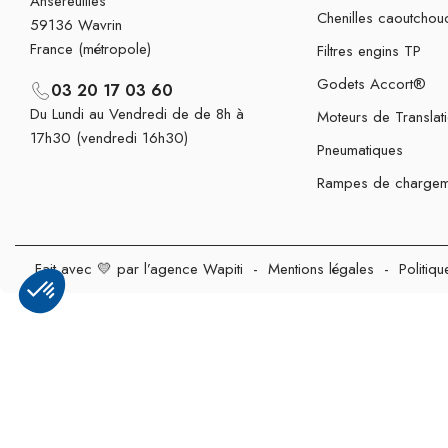
Ansereuilles
Chenilles caoutchou
59136 Wavrin
France (métropole)
Filtres engins TP
Godets Accort®
03 20 17 03 60
Du Lundi au Vendredi de de 8h à
Moteurs de Translat
17h30 (vendredi 16h30)
Pneumatiques
Rampes de chargem
Fait avec 💛 par l’agence Wapiti
-
Mentions légales
-
Politiqu