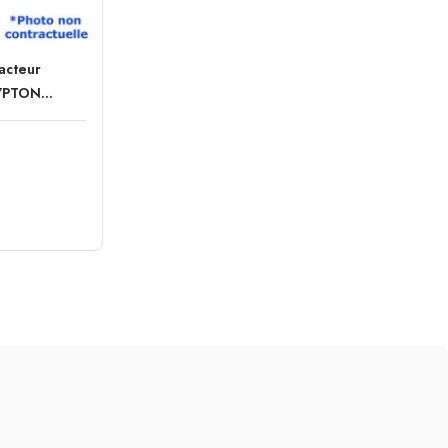
racteur
YPTON...