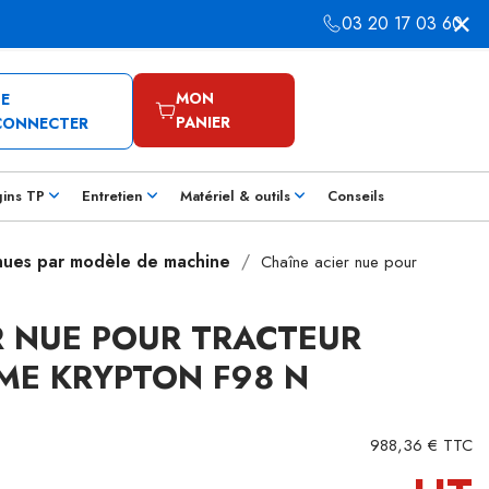
03 20 17 03 60
MON
SE
PANIER
CONNECTER
gins TP
Entretien
Matériel & outils
Conseils
 nues par modèle de machine
Chaîne acier nue pour
R NUE POUR TRACTEUR
ME KRYPTON F98 N
988,36 € TTC