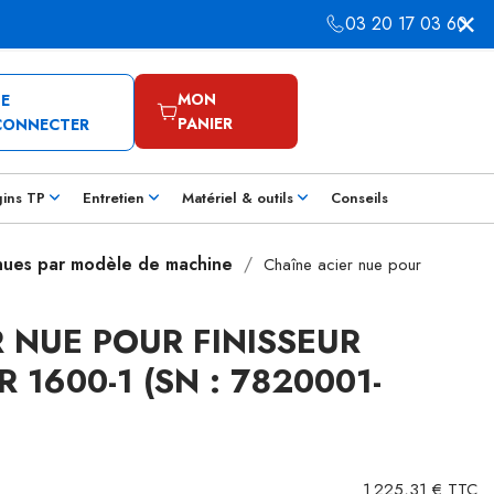
03 20 17 03 60
MON
SE
PANIER
CONNECTER
gins TP
Entretien
Matériel & outils
Conseils
 nues par modèle de machine
Chaîne acier nue pour
 NUE POUR FINISSEUR
 1600-1 (SN : 7820001-
1 225,31 € TTC