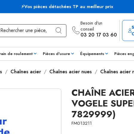
⚡Vos pièces détachées TP au meilleur prix
Besoin d'un
conseil
03 20 17 03 60
rain de roulement
Pièces d'usure
Équipements
Pièces en
s
Chaînes acier
Chaînes acier nues
Chaînes acier
CHAÎNE ACIER
VOGELE SUPER
7829999)
FM013211