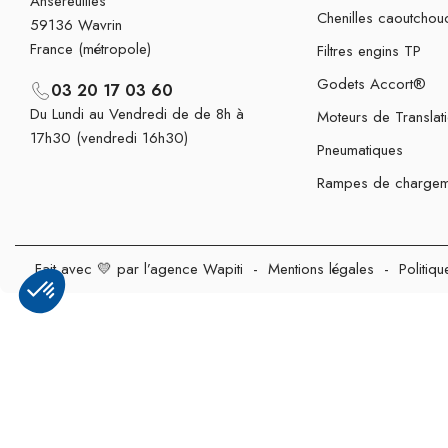
Ansereuilles
Chenilles caoutchou
59136 Wavrin
France (métropole)
Filtres engins TP
Godets Accort®
03 20 17 03 60
Du Lundi au Vendredi de de 8h à
Moteurs de Translat
17h30 (vendredi 16h30)
Pneumatiques
Rampes de chargem
Fait avec 💛 par l’agence Wapiti
-
Mentions légales
-
Politiqu