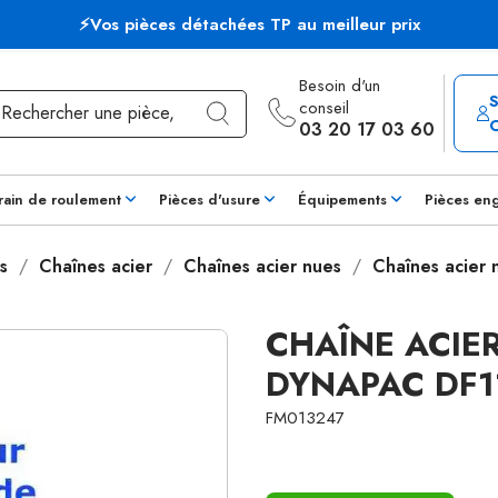
⚡Vos pièces détachées TP au meilleur prix
Besoin d'un
conseil
03 20 17 03 60
rain de roulement
Pièces d'usure
Équipements
Pièces en
s
Chaînes acier
Chaînes acier nues
Chaînes acier
CHAÎNE ACIER
DYNAPAC DF1
FM013247