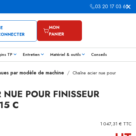
03 20 17 03 60
MON
SE
PANIER
CONNECTER
gins TP
Entretien
Matériel & outils
Conseils
 nues par modèle de machine
Chaîne acier nue pour
 NUE POUR FINISSEUR
15 C
1 047,31 € TTC