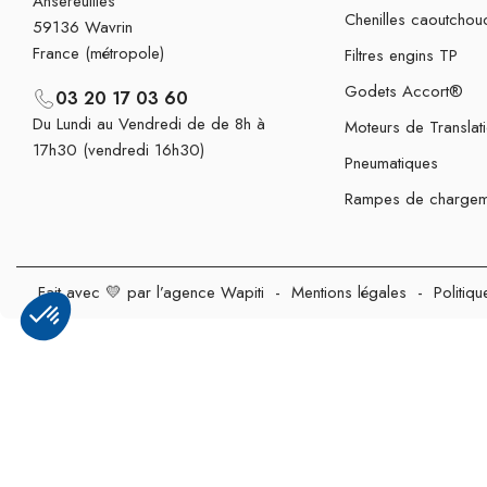
Ansereuilles
Chenilles caoutchou
59136 Wavrin
France (métropole)
Filtres engins TP
Godets Accort®
03 20 17 03 60
Du Lundi au Vendredi de de 8h à
Moteurs de Translat
17h30 (vendredi 16h30)
Pneumatiques
Rampes de chargem
Fait avec 💛 par l’agence Wapiti
-
Mentions légales
-
Politiqu