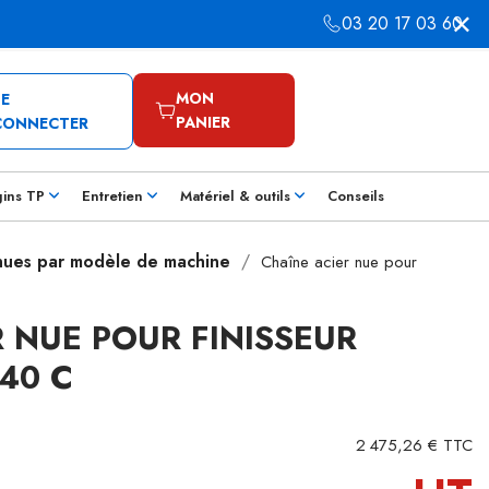
03 20 17 03 60
MON
SE
PANIER
CONNECTER
gins TP
Entretien
Matériel & outils
Conseils
 nues par modèle de machine
Chaîne acier nue pour
 NUE POUR FINISSEUR
40 C
2 475,26 € TTC