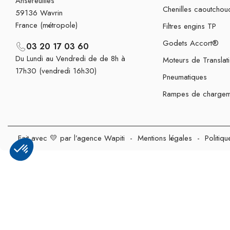
Ansereuilles
Chenilles caoutchou
59136 Wavrin
France (métropole)
Filtres engins TP
Godets Accort®
03 20 17 03 60
Du Lundi au Vendredi de de 8h à
Moteurs de Translat
17h30 (vendredi 16h30)
Pneumatiques
Rampes de chargem
Fait avec 💛 par l’agence Wapiti
-
Mentions légales
-
Politiqu