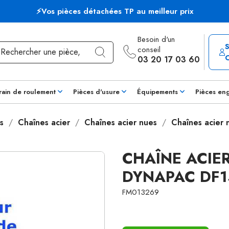
⚡Vos pièces détachées TP au meilleur prix
Besoin d'un
conseil
03 20 17 03 60
rain de roulement
Pièces d'usure
Équipements
Pièces en
s
Chaînes acier
Chaînes acier nues
Chaînes acier
CHAÎNE ACIER
DYNAPAC DF1
FM013269