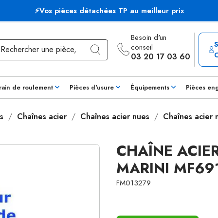
⚡Vos pièces détachées TP au meilleur prix
Besoin d'un
conseil
03 20 17 03 60
rain de roulement
Pièces d'usure
Équipements
Pièces en
s
Chaînes acier
Chaînes acier nues
Chaînes acier
CHAÎNE ACIER
MARINI MF69
FM013279