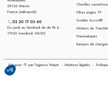
Ansereuilles
Chenilles caoutchou
59136 Wavrin
France (métropole)
Filtres engins TP
Godets Accort®
03 20 17 03 60
Du Lundi au Vendredi de de 8h à
Moteurs de Translat
17h30 (vendredi 16h30)
Pneumatiques
Rampes de chargem
Fait avec 💛 par l’agence Wapiti
-
Mentions légales
-
Politiqu