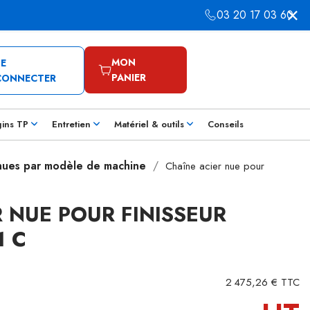
03 20 17 03 60
MON
SE
PANIER
CONNECTER
gins TP
Entretien
Matériel & outils
Conseils
 nues par modèle de machine
Chaîne acier nue pour
 NUE POUR FINISSEUR
1 C
2 475,26 € TTC