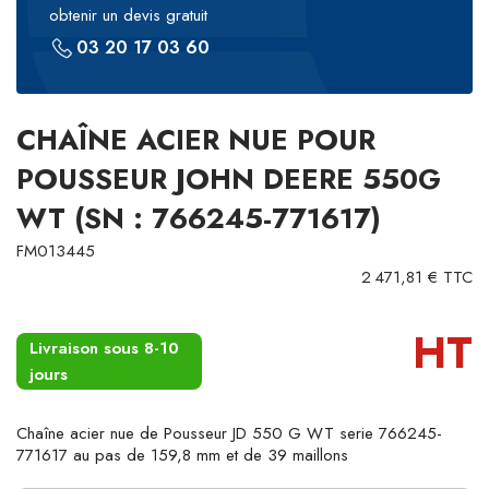
obtenir un devis gratuit
03 20 17 03 60
CHAÎNE ACIER NUE POUR
POUSSEUR JOHN DEERE 550G
WT (SN : 766245-771617)
FM013445
2 471,81 € TTC
HT
Livraison sous 8-10
jours
Chaîne acier nue de Pousseur JD 550 G WT serie 766245-
771617 au pas de 159,8 mm et de 39 maillons