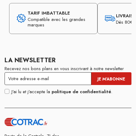
TARIF IMBATTABLE
LIVRAIS
Compatible avec les grandes
Dès 80€ d
marques
LA NEWSLETTER
Recevez nos bons plans en vous inscrivant à notre newsletter
J'ai lu et j'accepte la
politique de confidentialité
.
Route de la Centrale, ZI des