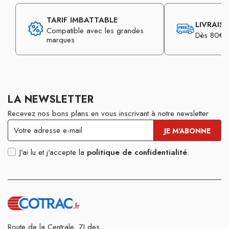
TARIF IMBATTABLE
LIVRAIS
Compatible avec les grandes
Dès 80€ d
marques
LA NEWSLETTER
Recevez nos bons plans en vous inscrivant à notre newsletter
J'ai lu et j'accepte la
politique de confidentialité
.
Route de la Centrale, ZI des