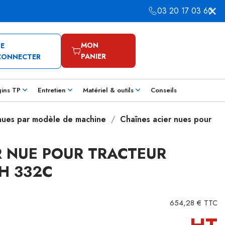
03 20 17 03 60
MON
SE
PANIER
CONNECTER
gins TP
Entretien
Matériel & outils
Conseils
 nues par modèle de machine
Chaînes acier nues pour
R NUE POUR TRACTEUR
H 332C
654,28 € TTC