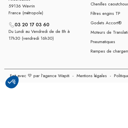
Chenilles caoutchou
59136 Wavrin
France (métropole)
Filtres engins TP
Godets Accort®
03 20 17 03 60
Du Lundi au Vendredi de de 8h à
Moteurs de Translat
17h30 (vendredi 16h30)
Pneumatiques
Rampes de chargem
Fait avec 💛 par l’agence Wapiti
-
Mentions légales
-
Politiqu