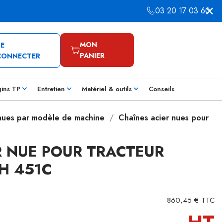
03 20 17 03 60
MON
SE
PANIER
CONNECTER
gins TP
Entretien
Matériel & outils
Conseils
 nues par modèle de machine
Chaînes acier nues pour
R NUE POUR TRACTEUR
H 451C
860,45 € TTC