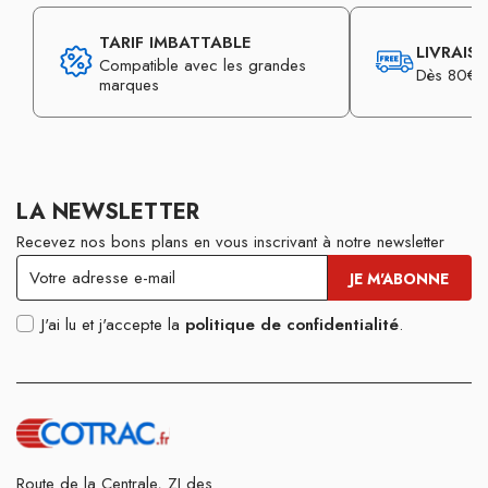
TARIF IMBATTABLE
LIVRAIS
Compatible avec les grandes
Dès 80€ d
marques
LA NEWSLETTER
Recevez nos bons plans en vous inscrivant à notre newsletter
J'ai lu et j'accepte la
politique de confidentialité
.
Route de la Centrale, ZI des