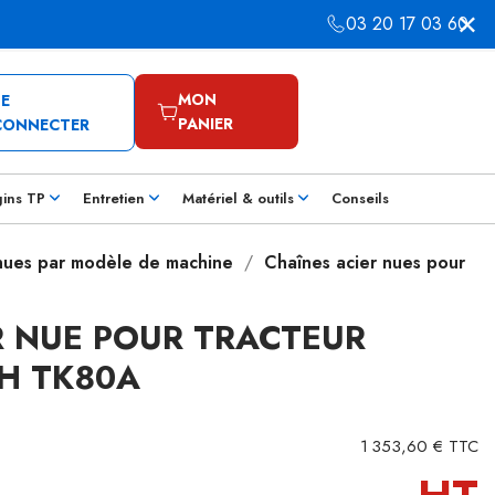
03 20 17 03 60
MON
SE
PANIER
CONNECTER
gins TP
Entretien
Matériel & outils
Conseils
 nues par modèle de machine
Chaînes acier nues pour
R NUE POUR TRACTEUR
H TK80A
1 353,60 € TTC