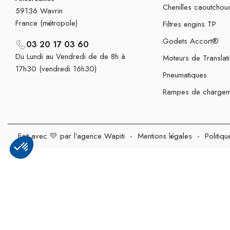
Chenilles caoutchou
59136 Wavrin
France (métropole)
Filtres engins TP
Godets Accort®
03 20 17 03 60
Du Lundi au Vendredi de de 8h à
Moteurs de Translat
17h30 (vendredi 16h30)
Pneumatiques
Rampes de chargem
Fait avec 💛 par l’agence Wapiti
-
Mentions légales
-
Politiqu