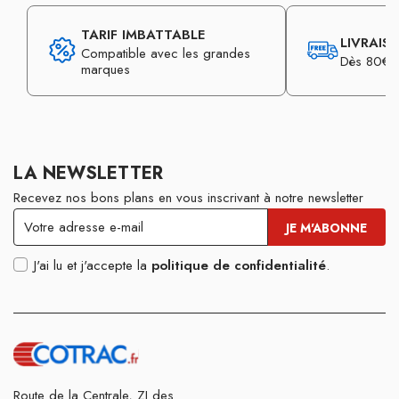
TARIF IMBATTABLE
LIVRAIS
Compatible avec les grandes
Dès 80€ d
marques
LA NEWSLETTER
Recevez nos bons plans en vous inscrivant à notre newsletter
J'ai lu et j'accepte la
politique de confidentialité
.
Route de la Centrale, ZI des