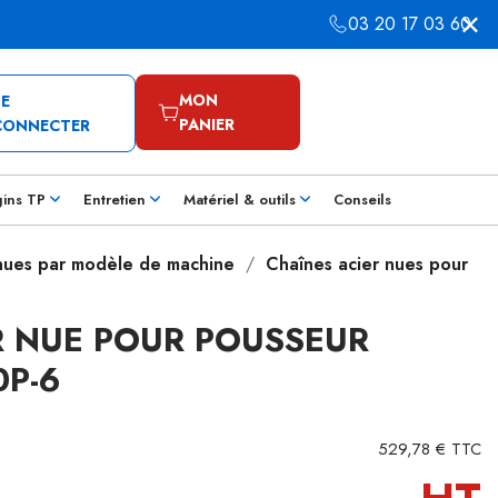
03 20 17 03 60
MON
SE
PANIER
CONNECTER
gins TP
Entretien
Matériel & outils
Conseils
 nues par modèle de machine
Chaînes acier nues pour
R NUE POUR POUSSEUR
P-6
529,78 € TTC