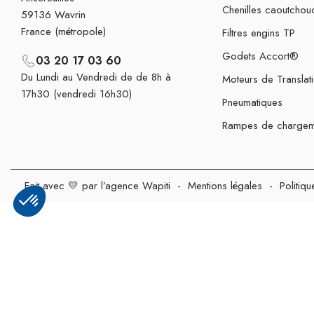
Chenilles caoutchou
59136 Wavrin
France (métropole)
Filtres engins TP
Godets Accort®
03 20 17 03 60
Du Lundi au Vendredi de de 8h à
Moteurs de Translat
17h30 (vendredi 16h30)
Pneumatiques
Rampes de chargem
Fait avec 💛 par l’agence Wapiti
-
Mentions légales
-
Politiqu