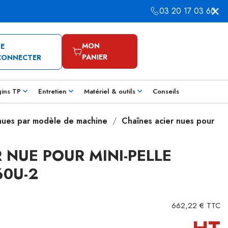
03 20 17 03 60
MON
SE
PANIER
CONNECTER
gins TP
Entretien
Matériel & outils
Conseils
 nues par modèle de machine
Chaînes acier nues pour
 NUE POUR MINI-PELLE
0U-2
662,22 € TTC