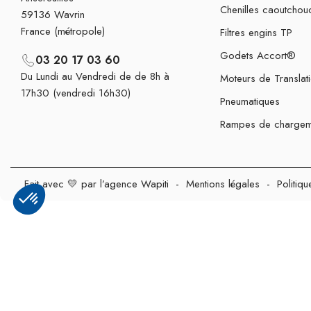
Chenilles caoutchou
59136 Wavrin
France (métropole)
Filtres engins TP
Godets Accort®
03 20 17 03 60
Du Lundi au Vendredi de de 8h à
Moteurs de Translat
17h30 (vendredi 16h30)
Pneumatiques
Rampes de chargem
Fait avec 💛 par l’agence Wapiti
-
Mentions légales
-
Politiqu