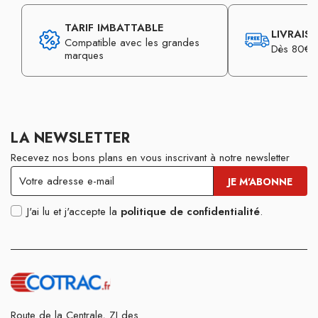
TARIF IMBATTABLE
LIVRAIS
Compatible avec les grandes
Dès 80€ d
marques
LA NEWSLETTER
Recevez nos bons plans en vous inscrivant à notre newsletter
J'ai lu et j'accepte la
politique de confidentialité
.
Route de la Centrale, ZI des