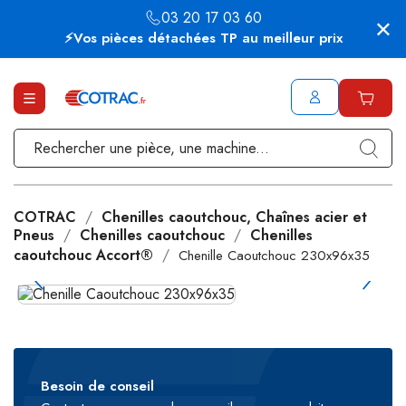
03 20 17 03 60
⚡Vos pièces détachées TP au meilleur prix
COTRAC
Chenilles caoutchouc, Chaînes acier et
Pneus
Chenilles caoutchouc
Chenilles
caoutchouc Accort®
Chenille Caoutchouc 230x96x35
Besoin de conseil