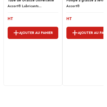
Tube de Graisse Universelle
Pompe à graisse à levier
Accort® Lubricants...
Accort®
HT
HT
AJOUTER AU PANIER
AJOUTER AU PAN