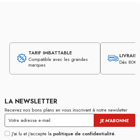
TARIF IMBATTABLE
LIVRAIS
Compatible avec les grandes
Dès 80€ d
marques
LA NEWSLETTER
Recevez nos bons plans en vous inscrivant à notre newsletter
J'ai lu et j'accepte la
politique de confidentialité
.