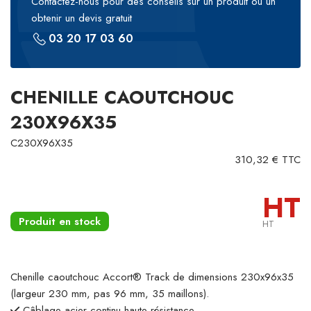
Contactez-nous pour des conseils sur un produit ou un
obtenir un devis gratuit
03 20 17 03 60
CHENILLE CAOUTCHOUC
230X96X35
C230X96X35
310,32 € TTC
HT
Produit en stock
HT
Chenille caoutchouc Accort® Track de dimensions 230x96x35
(largeur 230 mm, pas 96 mm, 35 maillons).
Câblage acier continu haute résistance