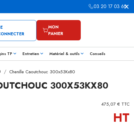
03 20 17 03 60
MON
SE
PANIER
CONNECTER
gins TP
Entretien
Matériel & outils
Conseils
®
Chenille Caoutchouc 300x53Kx80
AOUTCHOUC 300X53KX80
475,07 € TTC
HT