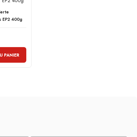
erte
s EP2 400g
U PANIER