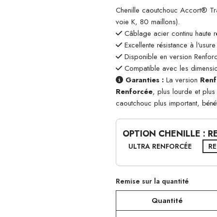
Chenille caoutchouc Accort® 
voie K, 80 maillons).
Câblage acier continu haute r
Excellente résistance à l'usure
Disponible en version Renforc
Compatible avec les dimensio
Garanties :
La version
Renf
Renforcée
, plus lourde et plu
caoutchouc plus important, béné
OPTION CHENILLE : 
ULTRA RENFORCÉE
R
Remise sur la quantité
Quantité