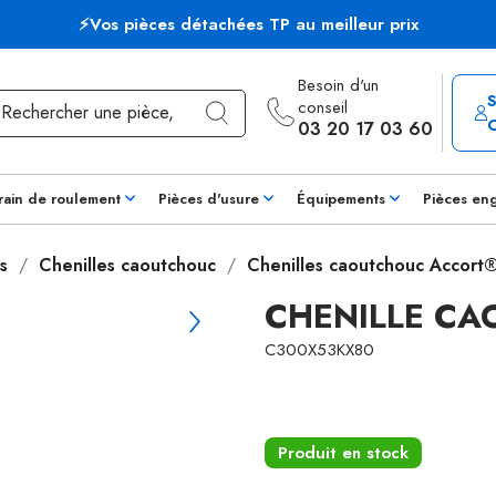
⚡Vos pièces détachées TP au meilleur prix
Besoin d'un
conseil
03 20 17 03 60
rain de roulement
Pièces d'usure
Équipements
Pièces en
s
Chenilles caoutchouc
Chenilles caoutchouc Accort
CHENILLE C
C300X53KX80
Produit en stock