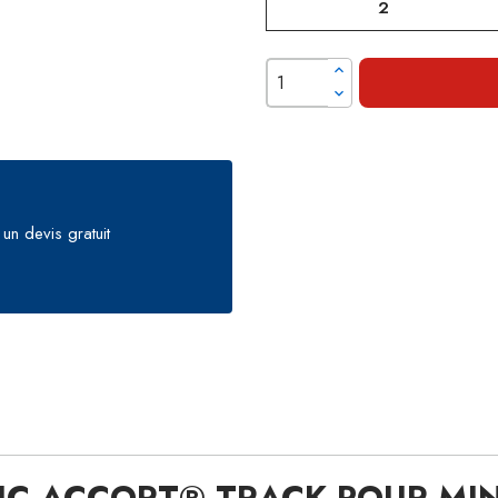
2
un devis gratuit
C ACCORT® TRACK POUR MINI