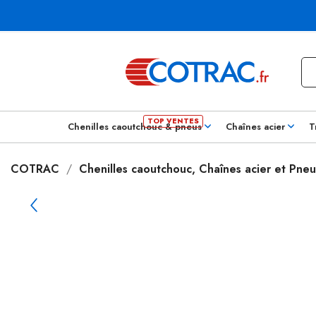
Chenilles caoutchouc & pneus
Chaînes acier
T
COTRAC
Chenilles caoutchouc, Chaînes acier et Pneu