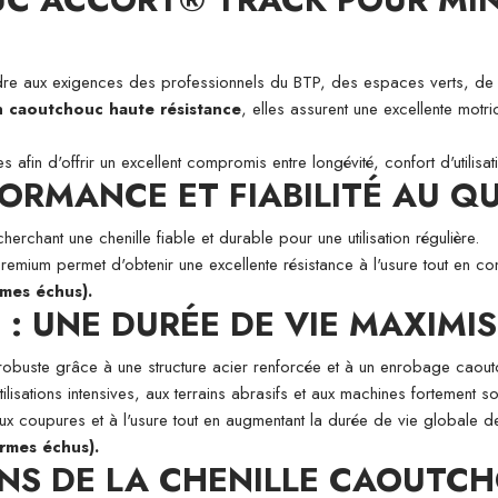
 aux exigences des professionnels du BTP, des espaces verts, de l'ag
un caoutchouc haute résistance
, elles assurent une excellente motri
fin d'offrir un excellent compromis entre longévité, confort d'utilisati
FORMANCE ET FIABILITÉ AU Q
rchant une chenille fiable et durable pour une utilisation régulière.
remium permet d'obtenir une excellente résistance à l'usure tout en con
mes échus).
: UNE DURÉE DE VIE MAXIMI
obuste grâce à une structure acier renforcée et à un enrobage caout
ilisations intensives, aux terrains abrasifs et aux machines fortement sol
ux coupures et à l'usure tout en augmentant la durée de vie globale de 
rmes échus).
NS DE LA CHENILLE CAOUTC