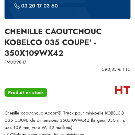
03 20 17 03 60
CHENILLE CAOUTCHOUC
KOBELCO 035 COUPE' -
350X109WX42
FM009847
593,83 € TTC
HT
Produit en stock
Chenille caoutchouc Accort® Track pour mini-pelle KOBELCO
035 COUPE de dimensions 350x109Wx42 (largeur 350 mm,
pas 109 mm; voie W, 42 maillons).
Câblage acier continu haute résistance