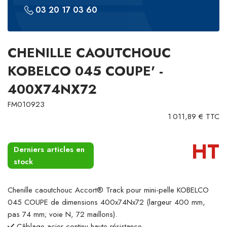
03 20 17 03 60
CHENILLE CAOUTCHOUC
KOBELCO 045 COUPE' -
400X74NX72
FM010923
1 011,89 € TTC
HT
Derniers articles en
stock
Chenille caoutchouc Accort® Track pour mini-pelle KOBELCO
045 COUPE de dimensions 400x74Nx72 (largeur 400 mm,
pas 74 mm; voie N, 72 maillons).
Câblage acier continu haute résistance