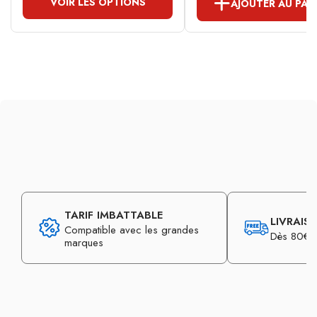
VOIR LES OPTIONS
AJOUTER AU PAN
TARIF IMBATTABLE
LIVRAIS
Compatible avec les grandes
Dès 80€ d
marques