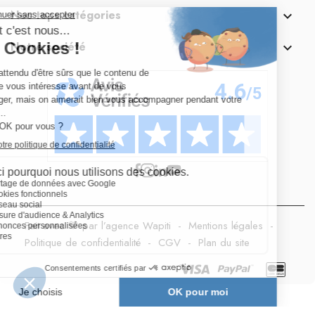
Nos tops catégories

Notre société

Fait avec 💛 par l’agence Wapiti
-
Mentions légales
-
Politique de confidentialité
-
CGV
-
Plan du site