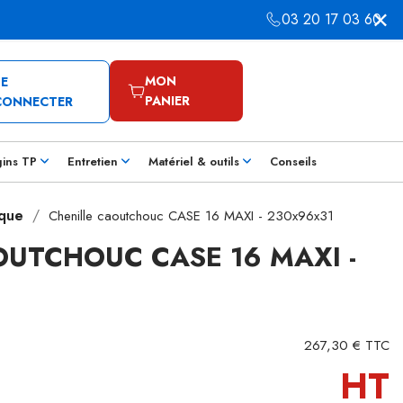
03 20 17 03 60
MON
SE
PANIER
CONNECTER
gins TP
Entretien
Matériel & outils
Conseils
rque
Chenille caoutchouc CASE 16 MAXI - 230x96x31
OUTCHOUC CASE 16 MAXI -
267,30 € TTC
HT