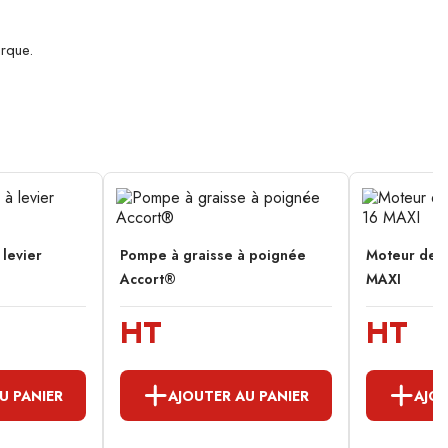
rque.
levier
Pompe à graisse à poignée
Moteur de t
Accort®
MAXI
HT
HT
U PANIER
AJOUTER AU PANIER
AJOU