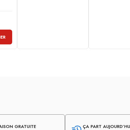
IER
AISON GRATUITE
ÇA PART AUJOURD’HUI