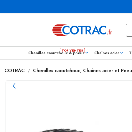
Chenilles caoutchouc & pneus
Chaînes acier
T
COTRAC
Chenilles caoutchouc, Chaînes acier et Pneu