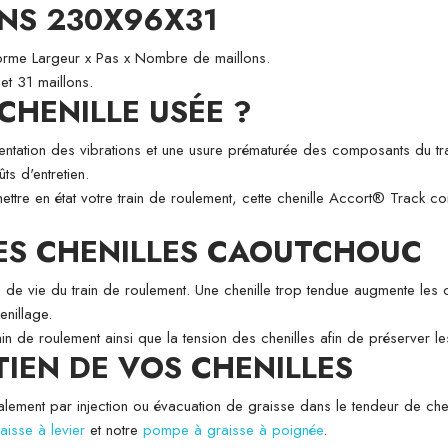
NS 230X96X31
forme Largeur x Pas x Nombre de maillons.
t 31 maillons.
HENILLE USÉE ?
entation des vibrations et une usure prématurée des composants du t
ts d'entretien.
e en état votre train de roulement, cette chenille Accort® Track cons
DES CHENILLES CAOUTCHOUC
 de vie du train de roulement. Une chenille trop tendue augmente les con
enillage.
n de roulement ainsi que la tension des chenilles afin de préserver l
TIEN DE VOS CHENILLES
lement par injection ou évacuation de graisse dans le tendeur de chenil
isse à levier
et notre
pompe à graisse à poignée
.