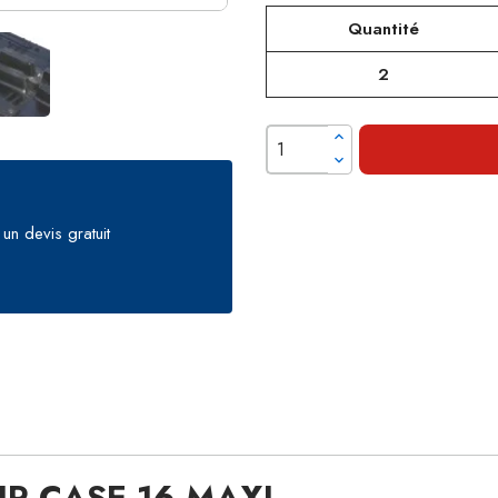
Quantité
2
un devis gratuit
R CASE 16 MAXI