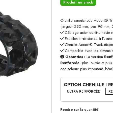
Produit en stock
Chenille caoutchouc Accort® T
(largeur 230 mm, pas 96 mm, 31
Câblage acier continu haute r
Excellente résistance à l'usure
Chenille Accort® Track dispon
Compatible avec les dimensio
Garanties :
La version
Renf
Renforcée
, plus lourde et plu
caoutchouc plus important, béné
OPTION CHENILLE : 
ULTRA RENFORCÉE
R
Remise sur la quantité