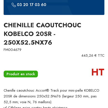
03 20 17 03 60
CHENILLE CAOUTCHOUC
KOBELCO 20SR -
250X52.5NX76
FM004679
445,26 € TTC
HT
Produit en stock
Chenille caoutchouc Accort® Track pour mini-pelle KOBELCO
20SR de dimensions 250x52.5Nx76 (largeur 250 mm, pas
52,5 mm; voie N, 76 maillons).
Câblage acier continu haute résistance