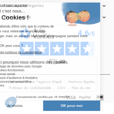
Nos tops catégories

Notre société

Fait avec 💛 par l’agence Wapiti
-
Mentions légales
-
Politique de confidentialité
-
CGV
-
Plan du site