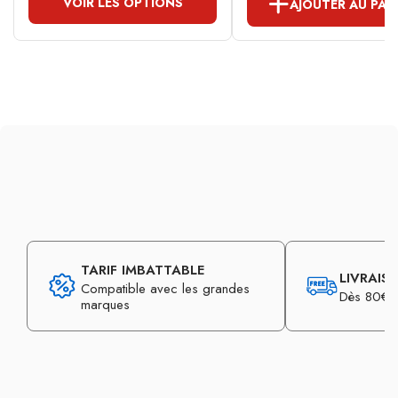
VOIR LES OPTIONS
AJOUTER AU PAN
TARIF IMBATTABLE
LIVRAIS
Compatible avec les grandes
Dès 80€ d
marques