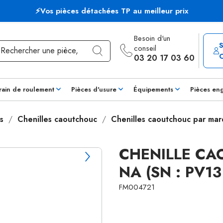
⚡Vos pièces détachées TP au meilleur prix
Besoin d'un
conseil
03 20 17 03 60
rain de roulement
Pièces d'usure
Équipements
Pièces en
s
Chenilles caoutchouc
Chenilles caoutchouc par ma
CHENILLE CA
NA (SN : PV1
FM004721