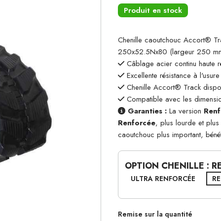
Produit en stock
Chenille caoutchouc Accort® T
250x52.5Nx80 (largeur 250 mm,
Câblage acier continu haute r
Excellente résistance à l'usure
Chenille Accort® Track dispon
Compatible avec les dimensio
Garanties :
La version
Renf
Renforcée
, plus lourde et plu
caoutchouc plus important, béné
OPTION CHENILLE : 
ULTRA RENFORCÉE
R
Remise sur la quantité