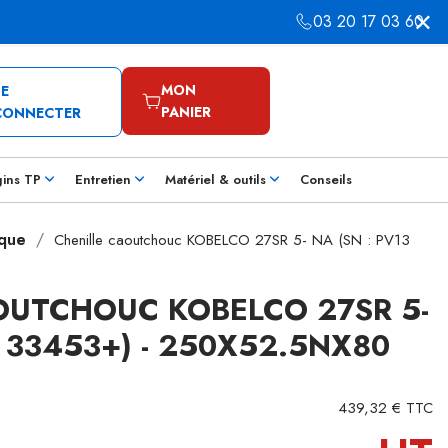
03 20 17 03 60
MON
SE
PANIER
CONNECTER
gins TP
Entretien
Matériel & outils
Conseils
rque
Chenille caoutchouc KOBELCO 27SR 5- NA (SN : PV13
OUTCHOUC KOBELCO 27SR 5-
3 33453+) - 250X52.5NX80
439,32 € TTC