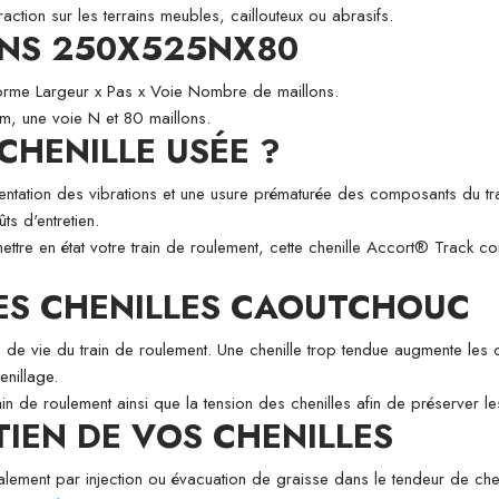
action sur les terrains meubles, caillouteux ou abrasifs.
ONS 250X525NX80
forme Largeur x Pas x Voie Nombre de maillons.
, une voie N et 80 maillons.
HENILLE USÉE ?
entation des vibrations et une usure prématurée des composants du t
ts d'entretien.
e en état votre train de roulement, cette chenille Accort® Track cons
DES CHENILLES CAOUTCHOUC
 de vie du train de roulement. Une chenille trop tendue augmente les con
enillage.
n de roulement ainsi que la tension des chenilles afin de préserver l
TIEN DE VOS CHENILLES
lement par injection ou évacuation de graisse dans le tendeur de chenil