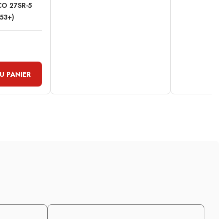
CO 27SR-5
53+)
U PANIER