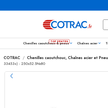
Chenilles caoutchouc & pneus
Chaînes acier
T
COTRAC
Chenilles caoutchouc, Chaînes acier et Pneu
33453+) - 250x52.5Nx80