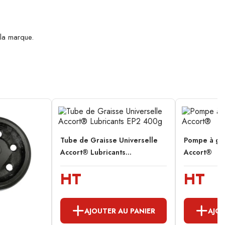
la marque.
Tube de Graisse Universelle
Pompe à gra
Accort® Lubricants...
Accort®
HT
HT
AJOUTER AU PANIER
AJOU