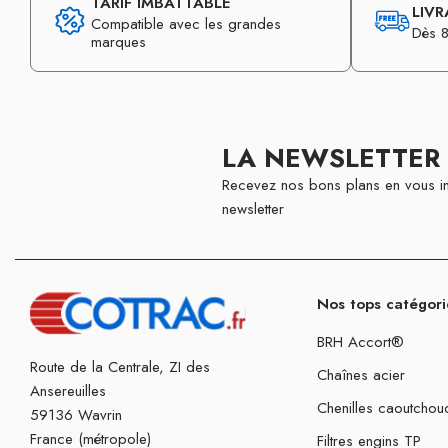
TARIF IMBATTABLE
LIVR
Compatible avec les grandes
Dès 8
marques
LA NEWSLETTER
Recevez nos bons plans en vous in
newsletter
Nos tops catégori
BRH Accort®
Route de la Centrale, ZI des
Chaînes acier
Ansereuilles
Chenilles caoutchou
59136 Wavrin
France (métropole)
Filtres engins TP