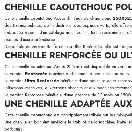
CHENILLE CAOUTCHOUC POU
Cette chenille caoutchouc Accort® Track de dimensions
250X52
des travaux publics, de l'industrie et des espaces verts, elle offre u
Fabriquée à partir d'un câblage acier continu haute résistance et d'
risques d'usure prématurée.
Disponible en version Renforcée ou Ultra Renforcée, elle est conçue 
CHENILLE RENFORCÉE OU UL
Cette chenille caoutchouc Accort® Track est disponible en versio
La version
Renforcée
convient parfaitement à une utilisation couran
La version
Ultra Renforcée
bénéficie d'une structure acier renforc
utilisations intensives, aux terrains abrasifs et aux machines fortement
La version Renforcée bénéficie d'une garantie de 12 mois ou 1500 
UNE CHENILLE ADAPTÉE AUX 
Cette chenille caoutchouc est principalement utilisée sur les mini-
Une chenille en bon état améliore la stabilité de la machine, limite l
barbotins.