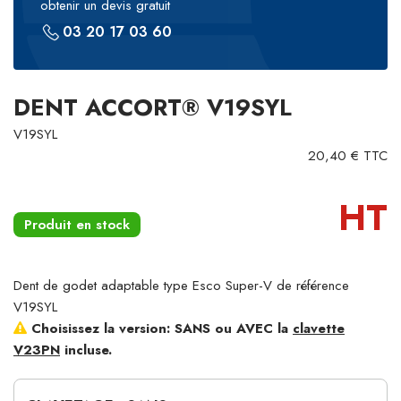
obtenir un devis gratuit
03 20 17 03 60
DENT ACCORT® V19SYL
V19SYL
20,40 € TTC
HT
Produit en stock
Dent de godet adaptable type Esco Super-V de référence
V19SYL
Choisissez la version: SANS ou AVEC la
clavette
V23PN
incluse.