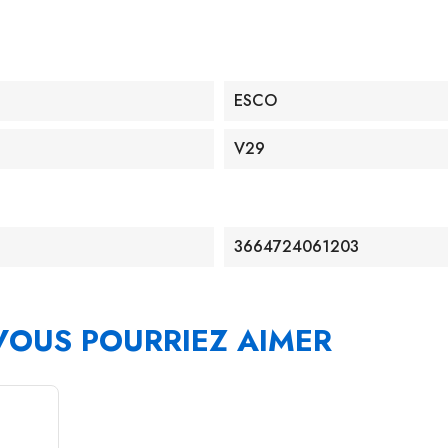
ESCO
V29
3664724061203
VOUS POURRIEZ AIMER