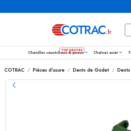
Chenilles caoutchouc & pneus
Chaînes acier
T
COTRAC
Pièces d'usure
Dents de Godet
Dents