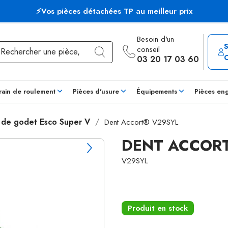
⚡Vos pièces détachées TP au meilleur prix
Besoin d'un
conseil
03 20 17 03 60
rain de roulement
Pièces d'usure
Équipements
Pièces en
 de godet Esco Super V
Dent Accort® V29SYL
DENT ACCOR
V29SYL
Produit en stock