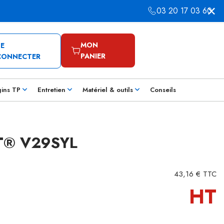
03 20 17 03 60
MON
SE
PANIER
CONNECTER
gins TP
Entretien
Matériel & outils
Conseils
T® V29SYL
43,16 € TTC
HT