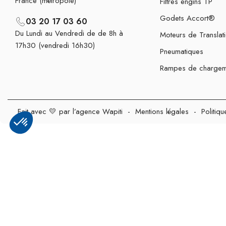
France (métropole)
Filtres engins TP
Godets Accort®
03 20 17 03 60
Du Lundi au Vendredi de de 8h à
Moteurs de Translat
17h30 (vendredi 16h30)
Pneumatiques
Rampes de chargem
Fait avec 💛 par l’agence Wapiti
-
Mentions légales
-
Politiqu