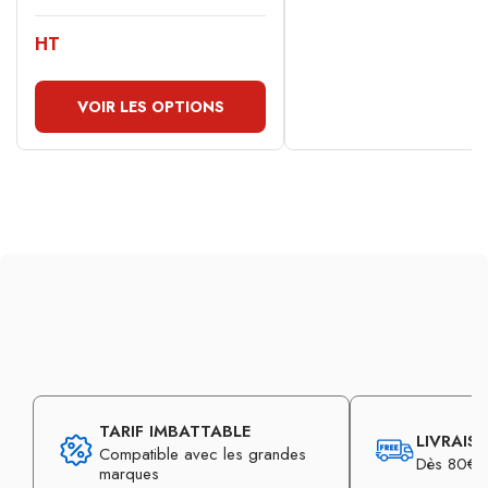
HT
VOIR LES OPTIONS
TARIF IMBATTABLE
LIVRAIS
Compatible avec les grandes
Dès 80€ d
marques