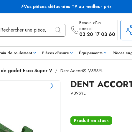
⚡Vos pièces détachées TP au meilleur prix
Besoin d'un
conseil
03 20 17 03 60
rain de roulement
Pièces d'usure
Équipements
Pièces en
 de godet Esco Super V
Dent Accort® V39SYL
DENT ACCOR
V39SYL
Produit en stock