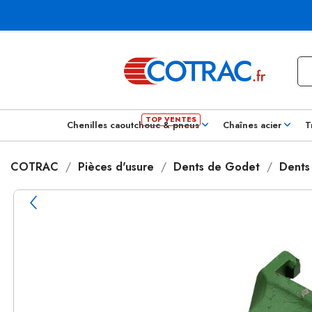
Chenilles caoutchouc & pneus
Chaînes acier
T
COTRAC
Pièces d'usure
Dents de Godet
Dents