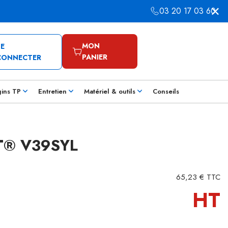
03 20 17 03 60
MON
SE
PANIER
CONNECTER
gins TP
Entretien
Matériel & outils
Conseils
T® V39SYL
65,23 € TTC
HT