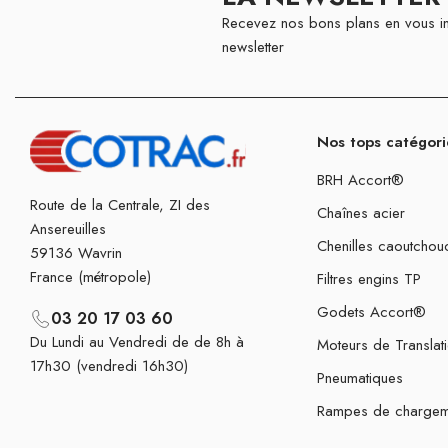
Recevez nos bons plans en vous in
newsletter
Nos tops catégori
BRH Accort®
Route de la Centrale, ZI des
Chaînes acier
Ansereuilles
Chenilles caoutchou
59136 Wavrin
France (métropole)
Filtres engins TP
Godets Accort®
03 20 17 03 60
Du Lundi au Vendredi de de 8h à
Moteurs de Translat
17h30 (vendredi 16h30)
Pneumatiques
Rampes de chargem