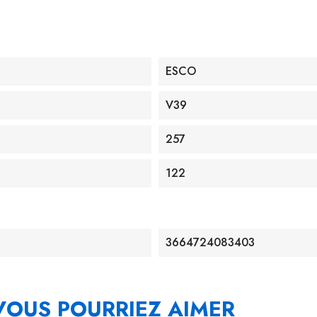
ESCO
V39
257
122
3664724083403
VOUS POURRIEZ AIMER