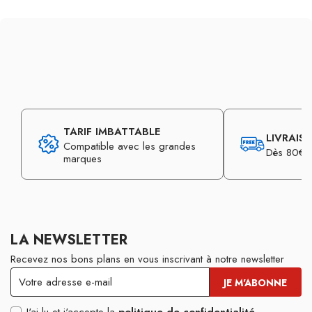
TARIF IMBATTABLE
LIVRAIS
Compatible avec les grandes
Dès 80€ d
marques
LA NEWSLETTER
Recevez nos bons plans en vous inscrivant à notre newsletter
J'ai lu et j'accepte la
politique de confidentialité
.