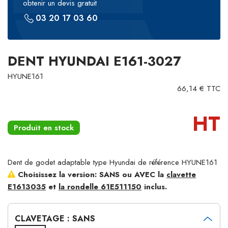
obtenir un devis gratuit
03 20 17 03 60
DENT HYUNDAI E161-3027
HYUNE161
66,14 € TTC
HT
Produit en stock
Dent de godet adaptable type Hyundai de référence HYUNE161
Choisissez la version: SANS ou AVEC la
clavette
E1613035
et
la rondelle 61E511150
inclus.
CLAVETAGE : SANS