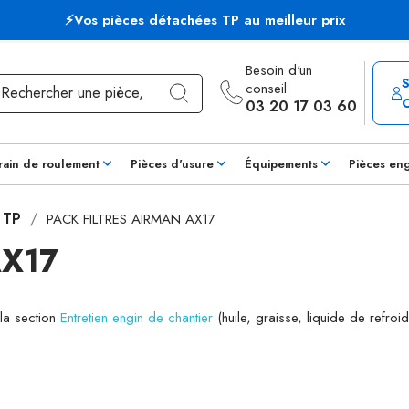
⚡Vos pièces détachées TP au meilleur prix
Besoin d'un
conseil
03 20 17 03 60
rain de roulement
Pièces d'usure
Équipements
Pièces en
s TP
PACK FILTRES AIRMAN AX17
AX17
 la section
Entretien engin de chantier
(huile, graisse, liquide de refroid