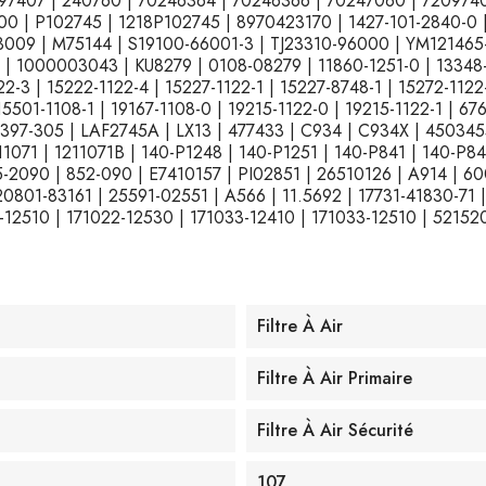
2097407 | 240760 | 70246364 | 70246366 | 70247060 | 720974
 | P102745 | 1218P102745 | 8970423170 | 1427-101-2840-0 | 
009 | M75144 | S19100-66001-3 | TJ23310-96000 | YM121465-
 1000003043 | KU8279 | 0108-08279 | 11860-1251-0 | 13348-11
2-3 | 15222-1122-4 | 15227-1122-1 | 15227-8748-1 | 15272-1122-
 15501-1108-1 | 19167-1108-0 | 19215-1122-0 | 19215-1122-1 | 
| 397-305 | LAF2745A | LX13 | 477433 | C934 | C934X | 4503
1 | 1211071B | 140-P1248 | 140-P1251 | 140-P841 | 140-P842 
85-2090 | 852-090 | E7410157 | PI02851 | 26510126 | A914 | 6
20801-83161 | 25591-02551 | A566 | 11.5692 | 17731-41830-71 
-12510 | 171022-12530 | 171033-12410 | 171033-12510 | 52152
Filtre À Air
Filtre À Air Primaire
Filtre À Air Sécurité
107