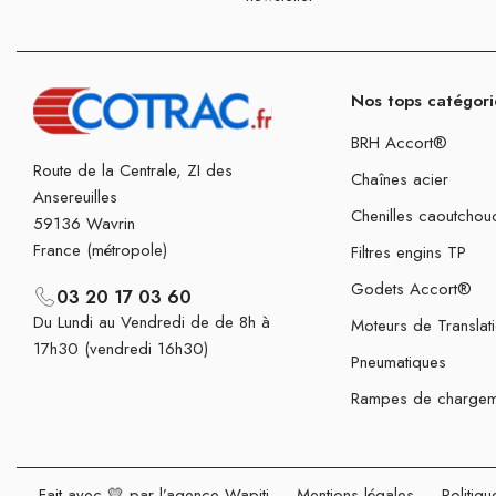
Nos tops catégori
BRH Accort®
Route de la Centrale, ZI des
Chaînes acier
Ansereuilles
Chenilles caoutchou
59136 Wavrin
France (métropole)
Filtres engins TP
Godets Accort®
03 20 17 03 60
Du Lundi au Vendredi de de 8h à
Moteurs de Translat
17h30 (vendredi 16h30)
Pneumatiques
Rampes de chargem
Fait avec 💛 par l’agence Wapiti
-
Mentions légales
-
Politiqu