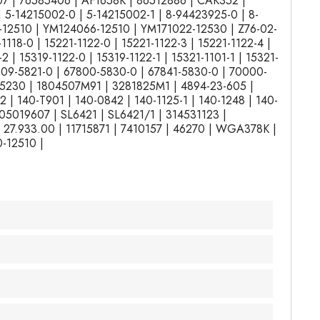
07 | 76585406 | AF1658K | 86512886 | CAK352 |
5-14215002-0 | 5-14215002-1 | 8-94423925-0 | 8-
12510 | YM124066-12510 | YM171022-12530 | Z76-02-
18-0 | 15221-1122-0 | 15221-1122-3 | 15221-1122-4 |
2 | 15319-1122-0 | 15319-1122-1 | 15321-1101-1 | 15321-
67609-5821-0 | 67800-5830-0 | 67841-5830-0 | 70000-
455230 | 1804507M91 | 3281825M1 | 4894-23-605 |
| 140-T901 | 140-0842 | 140-1125-1 | 140-1248 | 140-
005019607 | SL6421 | SL6421/1 | 314531123 |
| 27.933.00 | 11715871 | 7410157 | 46270 | WGA378K |
0-12510 |