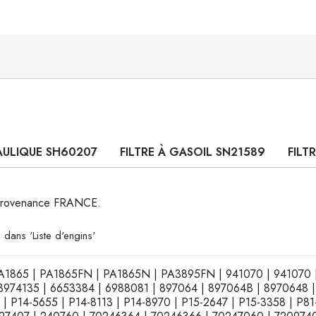
AULIQUE SH60207
FILTRE À GASOIL SN21589
FILT
, provenance FRANCE.
 dans 'Liste d'engins'
 | PA1865 | PA1865FN | PA1865N | PA3895FN | 941070 | 941070
3974135 | 6653384 | 6988081 | 897064 | 897064B | 8970648 |
 | P14-5655 | P14-8113 | P14-8970 | P15-2647 | P15-3358 | P