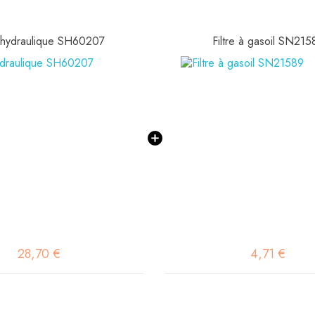
e hydraulique SH60207
Filtre à gasoil SN215
28,70 €
4,71 €