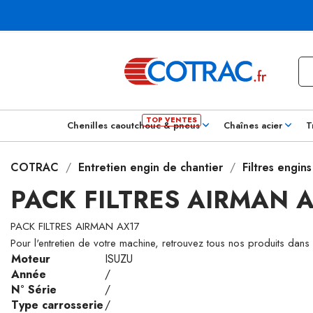
Chenilles caoutchouc & pneus
Chaînes acier
T
COTRAC
Entretien engin de chantier
Filtres engin
PACK FILTRES AIRMAN 
PACK FILTRES AIRMAN AX17
Pour l'entretien de votre machine, retrouvez tous nos produits dans
Moteur
ISUZU
Année
/
N° Série
/
Type carrosserie
/