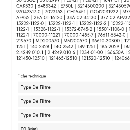
50133GZ | 58172999 | FL6421 | FLI6421 | 1849151 | 
CAK530 | 6488342 | E750L | 3214300200 | 3214305900
97042317-0 | 7023153 | CH15451 | GG42031932 | M73
AF932 | 3EA-01-16120 | 34A-02-34130 | 37Z-02-AF932 |
15222-1122-0 | 15222-1122-1 | 15222-1122-2 | 15222-112
1122-1 | 15328-1122-1 | 15372-8745-2 | 15501-1108-0 |
1122-1 | 70000-11221 | 70000-1455-7 | 76611-5842-0 
219670 | MD200570 | MM200570 | 36610-30300 | 121107
1251 | 140-2328 | 140-2842 | 149-1251 | 185-2029 | 1
2.4249.010.1 | 2.4249.010.6 | 1234-01-00 | S6650A | 
121450-12510 | 121465-12510 | 121520-12510 | 124066
Fiche technique
Type De Filtre
Type De Filtre
Type De Filtre
D1 (mm)