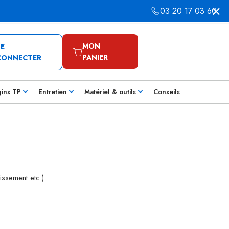
03 20 17 03 60
MON
SE
PANIER
CONNECTER
gins TP
Entretien
Matériel & outils
Conseils
issement etc.)