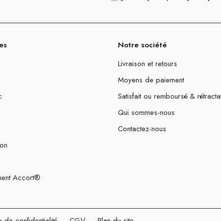
es
Notre société
Livraison et retours
Moyens de paiement
c
Satisfait ou remboursé & rétracta
Qui sommes-nous
Contactez-nous
ion
ent Accort®
e de confidentialité
-
CGV
-
Plan du site