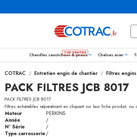
Chenilles caoutchouc & pneus
Chaînes acier
T
COTRAC
Entretien engin de chantier
Filtres engin
PACK FILTRES JCB 8017
PACK FILTRES JCB 8017
Filtres achetables séparément en cliquant sur leur fiche produit, ou
Moteur
PERKINS
Année
/
N° Série
/
Type carrosserie
/