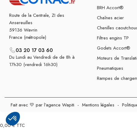
BRH Accort®
Route de la Centrale, ZI des
Chaînes acier
Ansereuilles
Chenilles caoutchou
59136 Wavrin
France (métropole)
Filtres engins TP
Godets Accort®
03 20 17 03 60
Du Lundi au Vendredi de de 8h à
Moteurs de Translat
17h30 (vendredi 16h30)
Pneumatiques
Rampes de chargem
Fait avec 💛 par l’agence Wapiti
-
Mentions légales
-
Politiqu
0,00 € TTC