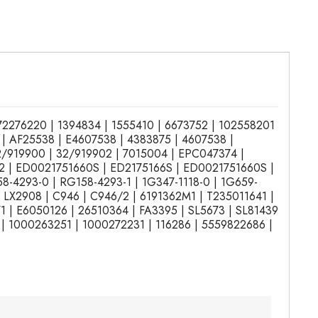
| 72276220 | 1394834 | 1555410 | 6673752 | 102558201
 | AF25538 | E4607538 | 4383875 | 4607538 |
2/919900 | 32/919902 | 7015004 | EPC047374 |
2 | ED0021751660S | ED2175166S | ED0021751660S |
8-4293-0 | RG158-4293-1 | 1G347-1118-0 | 1G659-
 | LX2908 | C946 | C946/2 | 6191362M1 | T235011641 |
1 | E6050126 | 26510364 | FA3395 | SL5673 | SL81439
 | 1000263251 | 1000272231 | 116286 | 5559822686 |