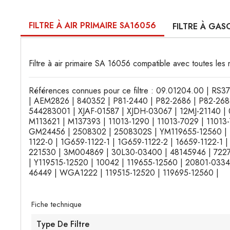
FILTRE À AIR PRIMAIRE SA16056
FILTRE À GAS
Filtre à air primaire SA 16056 compatible avec toutes les 
Références connues pour ce filtre : 09.01204.00 | RS
| AEM2826 | 840352 | P81-2440 | P82-2686 | P82-268
544283001 | XJAF-01587 | XJDH-03067 | 12MJ-21140 
M113621 | M137393 | 11013-1290 | 11013-7029 | 11
GM24456 | 2508302 | 2508302S | YM119655-12560 | K1
1122-0 | 1G659-1122-1 | 1G659-1122-2 | 16659-1122-1 
221530 | 3M004869 | 30L30-03400 | 48145946 | 72276
| Y119515-12520 | 10042 | 119655-12560 | 20801-033
46449 | WGA1222 | 119515-12520 | 119695-12560 |
Fiche technique
Type De Filtre