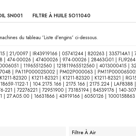
OIL SN001
FILTRE À HUILE SO11040
machines du tableau 'Liste d'engins' ci-dessous.
3715 | 21/0097 | IR43919166 | 05741244 | 820263 | 335714A1 
8 | 474-00026 | 47400026 | 974-00026 | 28463G01 | FLI9264
| 0006051 | 11965512560 | 121811965512560 | 4013000415 | 3
013-7048 | PA11P00002S002 | PM02P000063 | PM11P00006S00
211-82320 | K1211-82321 | K1211-82320 | K1211-82321 | RG15
| 18659-1122-1 | 104.2175.166 | 2175.166 | 2175.224 | LAF8388
-221 | 72276221 | 72951900 | 73185194 | 84539176 | 140-307
41 | 27.A05.00 | 16631866 | 43919166 | 6050126 | 1000158863
Filtre À Air