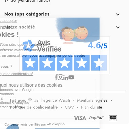
17h30 (vendredi 16h30)
Nos tops catégories

Notre société

Fait avec 💛 par l’agence Wapiti
-
Mentions légales
-
Politique de confidentialité
-
CGV
-
Plan du site