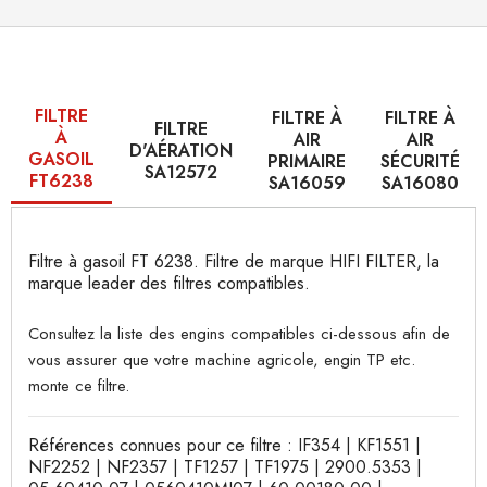
FILTRE
FILTRE À
FILTRE À
FILTRE
À
AIR
AIR
D'AÉRATION
GASOIL
PRIMAIRE
SÉCURITÉ
SA12572
FT6238
SA16059
SA16080
Filtre à gasoil FT 6238. Filtre de marque HIFI FILTER, la
marque leader des filtres compatibles.
Consultez la liste des engins compatibles ci-dessous afin de
vous assurer que votre machine agricole, engin TP etc.
monte ce filtre.
Références connues pour ce filtre : IF354 | KF1551 |
NF2252 | NF2357 | TF1257 | TF1975 | 2900.5353 |