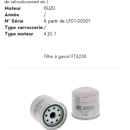
de refroidissement etc.)
Moteur
ISUZU
Année
/
N° Série
À partir de LF01-00501
Type carrosserie
/
Type moteur
4 JG 1
Filtre à gasoil FT6238