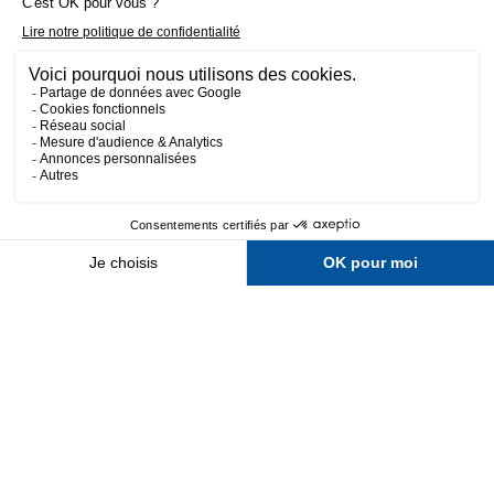
Fait avec 💛 par l’agence Wapiti
-
Mentions légales
-
Politique de confidentialité
-
CGV
-
Plan du site
14,14 € TTC