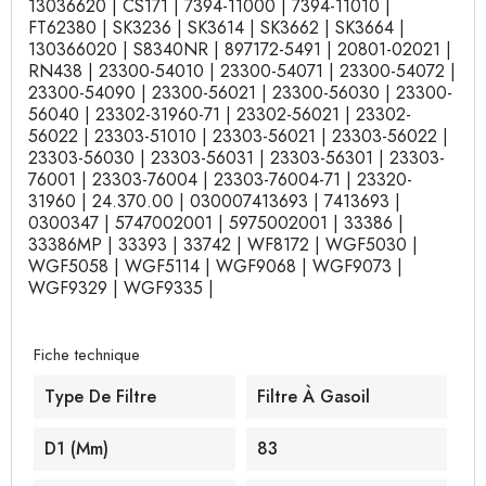
13036620 | CS171 | 7394-11000 | 7394-11010 |
FT62380 | SK3236 | SK3614 | SK3662 | SK3664 |
130366020 | S8340NR | 897172-5491 | 20801-02021 |
RN438 | 23300-54010 | 23300-54071 | 23300-54072 |
23300-54090 | 23300-56021 | 23300-56030 | 23300-
56040 | 23302-31960-71 | 23302-56021 | 23302-
56022 | 23303-51010 | 23303-56021 | 23303-56022 |
23303-56030 | 23303-56031 | 23303-56301 | 23303-
76001 | 23303-76004 | 23303-76004-71 | 23320-
31960 | 24.370.00 | 030007413693 | 7413693 |
0300347 | 5747002001 | 5975002001 | 33386 |
33386MP | 33393 | 33742 | WF8172 | WGF5030 |
WGF5058 | WGF5114 | WGF9068 | WGF9073 |
WGF9329 | WGF9335 |
Fiche technique
Type De Filtre
Filtre À Gasoil
D1 (mm)
83