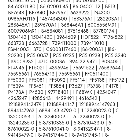
05.60410.07 | 0560410MI07 | 60.00180.00 |
84.60011.80 | 86.02001.45 | 86.04001.12 | BF13 |
BF7648 | BF7840 | BF7967 | 6639922 | N4300 |
0986AF0115 | 1457434300 | 168375A1 | 282203A1 |
288645A1 | 289670A1 | 368446A1 | 6006656M91 |
6007906M91 | 84584081 | 87516468 | 87780174 |
1504142 | 1504142E | 3964609 | HDF522 | 7176-522 |
663728 | 6663728 | 739411000 | 739411010 |
FSM4005 | 370 | C6003117460 | J86-20031 | J86-
20230 | P55-0057 | P55-0225 | P55-0238 | P55-3240
| K9009932 | 4710-00036 | 894132-9471 | 908405 |
FT4946 | FT5021 | 4395946 | 76591522 | 76589644 |
76595561 | 76554713 | 76595561 | FF0511400 |
FF5030 | FF5081 | FF5092 | FF5114 | FF5138 | FF5172 |
FF5394 | FF5451 | FF5854 | P3627 | P3788 | P4178 |
P4178A | P4530 | 97718401 | H168WK | 4254047 |
4265247 | 4285643 | 4429491 | 4616542 |
1218894143479 | 12188944147 | 12188944147963 |
8944147963 | 6894-143-4790-0 | 1-13240023-0 | 5-
13200053-1 | 5-13240009-1 | 5-13240023-0 | 5-
13240235-0 | 5-87310335-0 | 5-87310433-0 | 5-
87610022-0 | 5-87610041-0 | 8-94132947-1 | 8-
94143479-0 | 8-94151744-0 | 8-94151745-1 | 8-