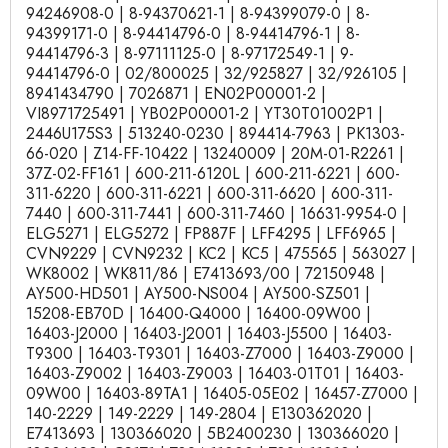
94246908-0 | 8-94370621-1 | 8-94399079-0 | 8-
94399171-0 | 8-94414796-0 | 8-94414796-1 | 8-
94414796-3 | 8-97111125-0 | 8-97172549-1 | 9-
94414796-0 | 02/800025 | 32/925827 | 32/926105 |
8941434790 | 7026871 | EN02P00001-2 |
VI8971725491 | YB02P00001-2 | YT30T01002P1 |
2446U175S3 | 513240-0230 | 894414-7963 | PK1303-
66-020 | Z14-FF-10422 | 13240009 | 20M-01-R2261 |
37Z-02-FF161 | 600-211-6120L | 600-211-6221 | 600-
311-6220 | 600-311-6221 | 600-311-6620 | 600-311-
7440 | 600-311-7441 | 600-311-7460 | 16631-9954-0 |
ELG5271 | ELG5272 | FP887F | LFF4295 | LFF6965 |
CVN9229 | CVN9232 | KC2 | KC5 | 475565 | 563027 |
WK8002 | WK811/86 | E7413693/00 | 72150948 |
AY500-HD501 | AY500-NS004 | AY500-SZ501 |
15208-EB70D | 16400-Q4000 | 16400-09W00 |
16403-J2000 | 16403-J2001 | 16403-J5500 | 16403-
T9300 | 16403-T9301 | 16403-Z7000 | 16403-Z9000 |
16403-Z9002 | 16403-Z9003 | 16403-01T01 | 16403-
09W00 | 16403-89TA1 | 16405-05E02 | 16457-Z7000 |
140-2229 | 149-2229 | 149-2804 | E130362020 |
E7413693 | 130366020 | 5B2400230 | 130366020 |