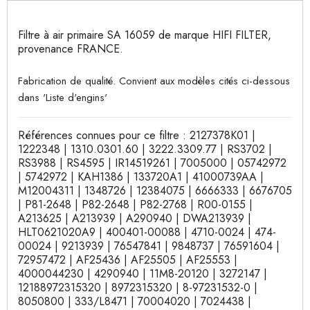
Filtre à air primaire SA 16059 de marque HIFI FILTER,
provenance FRANCE.
Fabrication de qualité. Convient aux modèles cités ci-dessous
dans 'Liste d'engins'
Références connues pour ce filtre : 2127378K01 |
1222348 | 1310.0301.60 | 3222.3309.77 | RS3702 |
RS3988 | RS4595 | IR14519261 | 7005000 | 05742972
| 5742972 | KAH1386 | 133720A1 | 41000739AA |
M12004311 | 1348726 | 12384075 | 6666333 | 6676705
| P81-2648 | P82-2648 | P82-2768 | R00-0155 |
A213625 | A213939 | A290940 | DWA213939 |
HLT0621020A9 | 400401-00088 | 4710-0024 | 474-
00024 | 9213939 | 76547841 | 9848737 | 76591604 |
72957472 | AF25436 | AF25505 | AF25553 |
4000044230 | 4290940 | 11M8-20120 | 3272147 |
12188972315320 | 8972315320 | 8-97231532-0 |
8050800 | 333/L8471 | 70004020 | 7024438 |