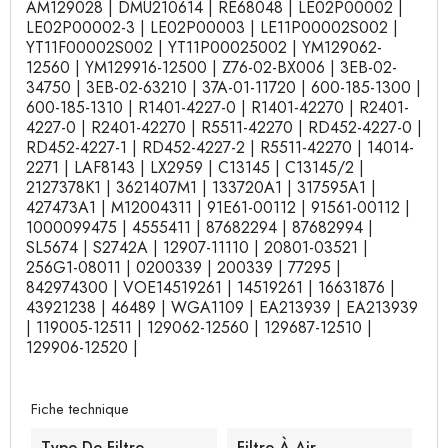
AM129028 | DMU210614 | RE68048 | LE02P00002 |
LE02P00002-3 | LE02P00003 | LE11P00002S002 |
YT11F00002S002 | YT11P00025002 | YM129062-
12560 | YM129916-12500 | Z76-02-BX006 | 3EB-02-
34750 | 3EB-02-63210 | 37A-01-11720 | 600-185-1300 |
600-185-1310 | R1401-4227-0 | R1401-42270 | R2401-
4227-0 | R2401-42270 | R5511-42270 | RD452-4227-0 |
RD452-4227-1 | RD452-4227-2 | R5511-42270 | 14014-
2271 | LAF8143 | LX2959 | C13145 | C13145/2 |
2127378K1 | 3621407M1 | 133720A1 | 317595A1 |
427473A1 | M12004311 | 91E61-00112 | 91561-00112 |
1000099475 | 4555411 | 87682294 | 87682994 |
SL5674 | S2742A | 12907-11110 | 20801-03521 |
256G1-08011 | 0200339 | 200339 | 77295 |
842974300 | VOE14519261 | 14519261 | 16631876 |
43921238 | 46489 | WGA1109 | EA213939 | EA213939
| 119005-12511 | 129062-12560 | 129687-12510 |
129906-12520 |
Fiche technique
Type De Filtre
Filtre À Air