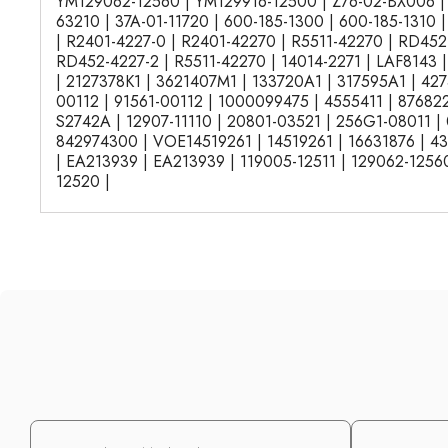
YM129062-12560 | YM129916-12500 | Z76-02-BX006 | 
63210 | 37A-01-11720 | 600-185-1300 | 600-185-1310 
| R2401-4227-0 | R2401-42270 | R5511-42270 | RD452
RD452-4227-2 | R5511-42270 | 14014-2271 | LAF8143 
| 2127378K1 | 3621407M1 | 133720A1 | 317595A1 | 42
00112 | 91561-00112 | 1000099475 | 4555411 | 876822
S2742A | 12907-11110 | 20801-03521 | 256G1-08011 |
842974300 | VOE14519261 | 14519261 | 16631876 | 4
| EA213939 | EA213939 | 119005-12511 | 129062-12560
12520 |