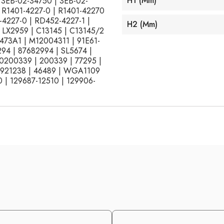
H1 (mm)
3EB-02-34750 | 3EB-02-
| R1401-4227-0 | R1401-42270
-4227-0 | RD452-4227-1 |
H2 (mm)
| LX2959 | C13145 | C13145/2
7473A1 | M12004311 | 91E61-
94 | 87682994 | SL5674 |
 0200339 | 200339 | 77295 |
3921238 | 46489 | WGA1109
 | 129687-12510 | 129906-