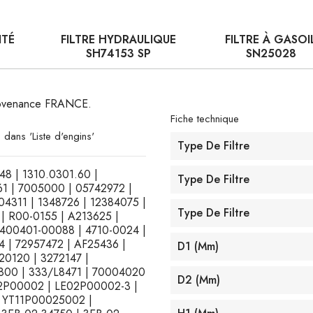
ITÉ
FILTRE HYDRAULIQUE
FILTRE À GASOI
SH74153 SP
SN25028
 provenance FRANCE.
Fiche technique
 dans 'Liste d'engins'
Type De Filtre
348 | 1310.0301.60 |
Type De Filtre
61 | 7005000 | 05742972 |
4311 | 1348726 | 12384075 |
Type De Filtre
 | R00-0155 | A213625 |
400401-00088 | 4710-0024 |
4 | 72957472 | AF25436 |
D1 (mm)
0120 | 3272147 |
800 | 333/L8471 | 70004020
D2 (mm)
02P00002 | LE02P00002-3 |
 YT11P00025002 |