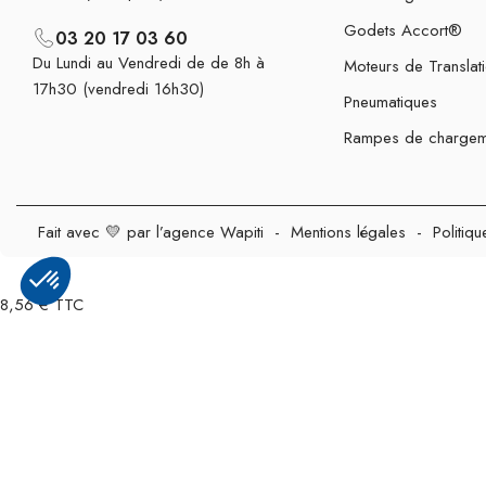
Godets Accort®
03 20 17 03 60
Du Lundi au Vendredi de de 8h à
Moteurs de Translat
17h30 (vendredi 16h30)
Pneumatiques
Rampes de chargem
Fait avec 💛 par l’agence Wapiti
-
Mentions légales
-
Politiqu
8,56 € TTC