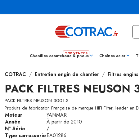
Chenilles caoutchouc & pneus
Chaînes acier
T
COTRAC
Entretien engin de chantier
Filtres engin
PACK FILTRES NEUSON 
PACK FILTRES NEUSON 3001-S
Produits de fabrication Française de marque HIFI Filter, leader en 
Moteur
YANMAR
Année
À partir de 2010
N° Série
/
Type carrosserie
EA01286