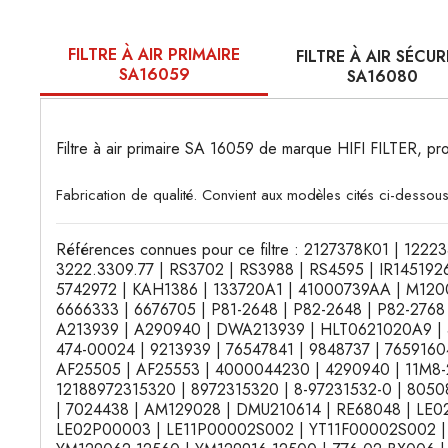
FILTRE À AIR PRIMAIRE
FILTRE À AIR SÉCUR
SA16059
SA16080
Filtre à air primaire SA 16059 de marque HIFI FILTER,
Fabrication de qualité. Convient aux modèles cités ci-dessous
Références connues pour ce filtre : 2127378K01 | 1222
3222.3309.77 | RS3702 | RS3988 | RS4595 | IR145192
5742972 | KAH1386 | 133720A1 | 41000739AA | M1200
6666333 | 6676705 | P81-2648 | P82-2648 | P82-2768
A213939 | A290940 | DWA213939 | HLT0621020A9 | 
474-00024 | 9213939 | 76547841 | 9848737 | 7659160
AF25505 | AF25553 | 4000044230 | 4290940 | 11M8-2
12188972315320 | 8972315320 | 8-97231532-0 | 8050
| 7024438 | AM129028 | DMU210614 | RE68048 | LE
LE02P00003 | LE11P00002S002 | YT11F00002S002 |