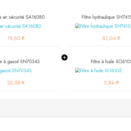
 à air sécurité SA16080
Filtre hydraulique SH74
19,60 €
61,04 €
tre à gasoil SN70343
Filtre à huile SO610
26,88 €
5,84 €