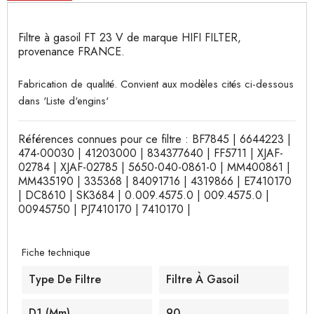
Filtre à gasoil FT 23 V de marque HIFI FILTER,
provenance FRANCE.
Fabrication de qualité. Convient aux modèles cités ci-dessous
dans 'Liste d'engins'
Références connues pour ce filtre : BF7845 | 6644223 |
474-00030 | 41203000 | 834377640 | FF5711 | XJAF-
02784 | XJAF-02785 | 5650-040-0861-0 | MM400861 |
MM435190 | 335368 | 84091716 | 4319866 | E7410170
| DC8610 | SK3684 | 0.009.4575.0 | 009.4575.0 |
00945750 | PJ7410170 | 7410170 |
Fiche technique
Type De Filtre
Filtre À Gasoil
D1 (mm)
90