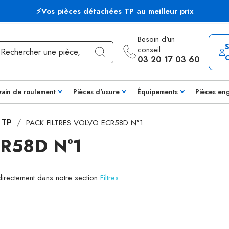
⚡Vos pièces détachées TP au meilleur prix
Besoin d'un
conseil
03 20 17 03 60
rain de roulement
Pièces d'usure
Équipements
Pièces en
s TP
PACK FILTRES VOLVO ECR58D N°1
R58D N°1
 directement dans notre section
Filtres