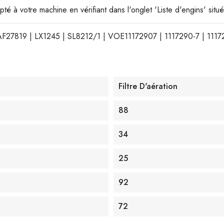
dapté à votre machine en vérifiant dans l'onglet 'Liste d'engins' sit
 AF27819 | LX1245 | SL8212/1 | VOE11172907 | 1117290-7 | 1117
Filtre D'aération
88
34
25
92
72