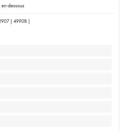
ué en-dessous
2907 | 49908 |