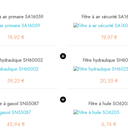
 à air primaire SA16059
Filtre à air sécurité SA
19,92 €
19,97 €
e hydraulique SH60002
Filtre hydraulique SH6
59,23 €
20,55 €
tre à gasoil SN55087
Filtre à huile SO620
45,94 €
6,74 €