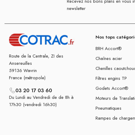
Recevez nos bons plans en vous in
newsletter
Nos tops catégori
BRH Accort®
Route de la Centrale, ZI des
Chaînes acier
Ansereuilles
Chenilles caoutchou
59136 Wavrin
France (métropole)
Filtres engins TP
Godets Accort®
03 20 17 03 60
Du Lundi au Vendredi de de 8h à
Moteurs de Translat
17h30 (vendredi 16h30)
Pneumatiques
Rampes de chargem