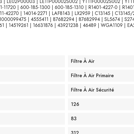
 | LE02P00003 | LE11P00002S002 | YT11F00002S002 | YT11
1-11720 | 600-185-1300 | 600-185-1310 | R1401-4227-0 | R140
1-42270 | 14014-2271 | LAF8143 | LX2959 | C13145 | C13145/
 1000099475 | 4555411 | 87682294 | 87682994 | SL5674 | S274
 | 14519261 | 16631876 | 43921238 | 46489 | WGA1109 | EA2
Filtre À Air
Filtre À Air Primaire
Filtre À Air Sécurité
126
83
312