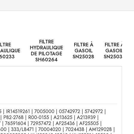
FILTRE
ILTRE
FILTRE À
FILTRE À
HYDRAULIQUE
AULIQUE
GASOIL
GASOIL
DE PILOTAGE
60233
SN25028
SN25031
SH60264
95 | IR14519261 | 7005000 | 05742972 | 5742972 |
| P82-2768 | R00-0155 | A213625 | A213939 |
| 76591604 | 72957472 | AF25436 | AF25505 |
800 | 333/L8471 | 70004020 | 7024438 | AM129028 |