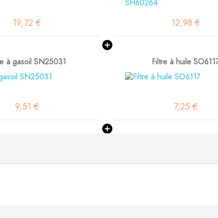
19,72 €
12,98 €
tre à gasoil SN25031
Filtre à huile SO611
9,51 €
7,25 €