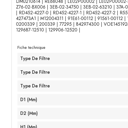
DMU210614 | RE68048 | LE02P00002 | LE02P00002-3
Z76-02-BX006 | 3EB-02-34750 | 3EB-02-63210 | 37A-0
| RD452-4227-0 | RD452-4227-1 | RD452-4227-2 | R551
427473A1 | M12004311 | 91E61-00112 | 91561-00112 |
0200339 | 200339 | 77295 | 842974300 | VOE14519261
129687-12510 | 129906-12520 |
Fiche technique
Type De Filtre
Type De Filtre
Type De Filtre
D1 (mm)
D2 (mm)
H1 (mm)