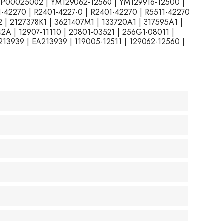
P00025002 | YM129062-12560 | YM129916-12500 |
1-42270 | R2401-4227-0 | R2401-42270 | R5511-42270
2 | 2127378K1 | 3621407M1 | 133720A1 | 317595A1 |
2A | 12907-11110 | 20801-03521 | 256G1-08011 |
13939 | EA213939 | 119005-12511 | 129062-12560 |