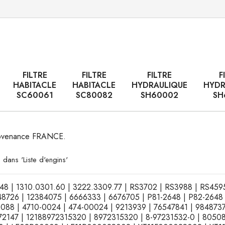
FILTRE
FILTRE
FILTRE
F
HABITACLE
HABITACLE
HYDRAULIQUE
HYDR
SC60061
SC80082
SH60002
SH
 provenance FRANCE.
 dans 'Liste d'engins'
2348 | 1310.0301.60 | 3222.3309.77 | RS3702 | RS3988 | RS45
726 | 12384075 | 6666333 | 6676705 | P81-2648 | P82-2648 
 | 4710-0024 | 474-00024 | 9213939 | 76547841 | 9848737 
2147 | 12188972315320 | 8972315320 | 8-97231532-0 | 8050