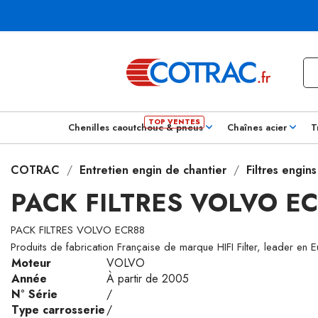
Chenilles caoutchouc & pneus
Chaînes acier
T
COTRAC
Entretien engin de chantier
Filtres engin
PACK FILTRES VOLVO E
PACK FILTRES VOLVO ECR88
Produits de fabrication Française de marque HIFI Filter, leader en 
Moteur
VOLVO
Année
À partir de 2005
N° Série
/
Type carrosserie
/