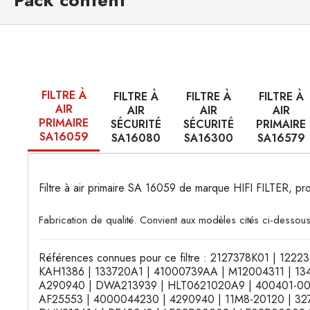
Pack content
FILTRE À
FILTRE À
FILTRE À
FILTRE À
AIR
AIR
AIR
AIR
PRIMAIRE
SÉCURITÉ
SÉCURITÉ
PRIMAIRE
SA16059
SA16080
SA16300
SA16579
Filtre à air primaire SA 16059 de marque HIFI FILTER,
Fabrication de qualité. Convient aux modèles cités ci-dessous
Références connues pour ce filtre : 2127378K01 | 122
KAH1386 | 133720A1 | 41000739AA | M12004311 | 1348
A290940 | DWA213939 | HLT0621020A9 | 400401-00088
AF25553 | 4000044230 | 4290940 | 11M8-20120 | 327