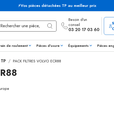
⚡Vos pièces détachées TP au meilleur prix
Besoin d'un
conseil
03 20 17 03 60
rain de roulement
Pièces d'usure
Équipements
Pièces en
s TP
PACK FILTRES VOLVO ECR88
CR88
Europe