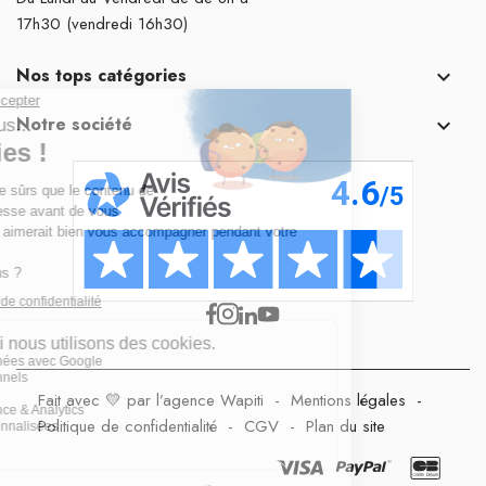
17h30 (vendredi 16h30)
Nos tops catégories

Notre société

Fait avec 💛 par l’agence Wapiti
-
Mentions légales
-
Politique de confidentialité
-
CGV
-
Plan du site