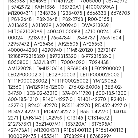
RS3988 | RS4595 | IR14519261 | 7005000 | 05742972
| 5742972 | KAH1386 | 133720A1 | 41000739AA |
M12004311 | 1348726 | 12384075 | 6666333 | 6676705
| P81-2648 | P82-2648 | P82-2768 | R00-0155 |
A213625 | A213939 | A290940 | DWA213939 |
HLT0621020A9 | 400401-00088 | 4710-0024 | 474-
00024 | 9213939 | 76547841 | 9848737 | 76591604 |
72957472 | AF25436 | AF25505 | AF25553 |
4000044230 | 4290940 | 11M8-20120 | 3272147 |
12188972315320 | 8972315320 | 8-97231532-0 |
8050800 | 333/L8471 | 70004020 | 7024438 |
AM129028 | DMU210614 | RE68048 | LE02P00002 |
LE02P00002-3 | LE02P00003 | LE11P00002S002 |
YT11F00002S002 | YT11P00025002 | YM129062-
12560 | YM129916-12500 | Z76-02-BX006 | 3EB-02-
34750 | 3EB-02-63210 | 37A-01-11720 | 600-185-1300 |
600-185-1310 | R1401-4227-0 | R1401-42270 | R2401-
4227-0 | R2401-42270 | R5511-42270 | RD452-4227-0 |
RD452-4227-1 | RD452-4227-2 | R5511-42270 | 14014-
2271 | LAF8143 | LX2959 | C13145 | C13145/2 |
2127378K1 | 3621407M1 | 133720A1 | 317595A1 |
427473A1 | M12004311 | 91E61-00112 | 91561-00112 |
1000099475 | 4555411 | 87682294 | 87682994 |