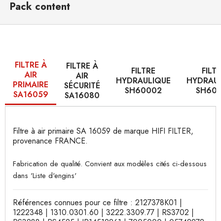
Pack content
FILTRE À
FILTRE À
FILTRE
FILT
AIR
AIR
HYDRAULIQUE
HYDRAU
PRIMAIRE
SÉCURITÉ
SH60002
SH60
SA16059
SA16080
Filtre à air primaire SA 16059 de marque HIFI FILTER,
provenance FRANCE.
Fabrication de qualité. Convient aux modèles cités ci-dessous
dans 'Liste d'engins'
Références connues pour ce filtre : 2127378K01 |
1222348 | 1310.0301.60 | 3222.3309.77 | RS3702 |