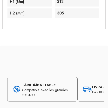
H1 (mm)
312
H2 (mm)
305
TARIF IMBATTABLE
LIVRAIS
Compatible avec les grandes
Dès 80€ d
marques