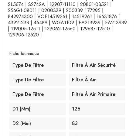
SL5674 | S2742A | 12907-11110 | 20801-03521 |
256G1-08011 | 0200339 | 200339 | 77295 |
842974300 | VOE14519261 | 14519261 | 16631876 |
43921238 | 46489 | WGA1109 | EA213939 | EA213939
| 119005-12511 | 129062-12560 | 129687-12510 |
129906-12520 |
Fiche technique
Type De Filtre
Filtre À Air Sécurité
Type De Filtre
Filtre À Air
Type De Filtre
Filtre À Air Primaire
D1 (mm)
126
D2 (mm)
83