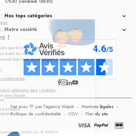
17h30 (vendredi 16h30)
Nos tops catégories

Notre société

Fait avec 💛 par l’agence Wapiti
-
Mentions légales
-
Politique de confidentialité
-
CGV
-
Plan du site