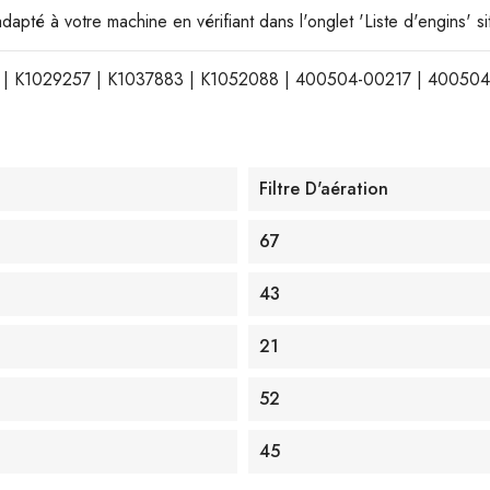
 adapté à votre machine en vérifiant dans l'onglet 'Liste d'engins' 
03 | K1029257 | K1037883 | K1052088 | 400504-00217 | 40050
Filtre D'aération
67
43
21
52
45