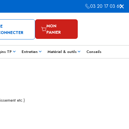
03 20 17 03 60
MON
SE
PANIER
CONNECTER
gins TP
Entretien
Matériel & outils
Conseils
issement etc.)