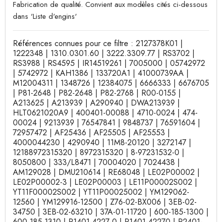
Fabrication de qualité. Convient aux modèles cités ci-dessous
dans 'Liste d'engins'
Références connues pour ce filtre : 2127378K01 |
1222348 | 1310.0301.60 | 3222.3309.77 | RS3702 |
RS3988 | RS4595 | IR14519261 | 7005000 | 05742972
| 5742972 | KAH1386 | 133720A1 | 41000739AA |
M12004311 | 1348726 | 12384075 | 6666333 | 6676705
| P81-2648 | P82-2648 | P82-2768 | R00-0155 |
A213625 | A213939 | A290940 | DWA213939 |
HLT0621020A9 | 400401-00088 | 4710-0024 | 474-
00024 | 9213939 | 76547841 | 9848737 | 76591604 |
72957472 | AF25436 | AF25505 | AF25553 |
4000044230 | 4290940 | 11M8-20120 | 3272147 |
12188972315320 | 8972315320 | 8-97231532-0 |
8050800 | 333/L8471 | 70004020 | 7024438 |
AM129028 | DMU210614 | RE68048 | LE02P00002 |
LE02P00002-3 | LE02P00003 | LE11P00002S002 |
YT11F00002S002 | YT11P00025002 | YM129062-
12560 | YM129916-12500 | Z76-02-BX006 | 3EB-02-
34750 | 3EB-02-63210 | 37A-01-11720 | 600-185-1300 |
600-185-1310 | R1401-4227-0 | R1401-42270 | R2401-