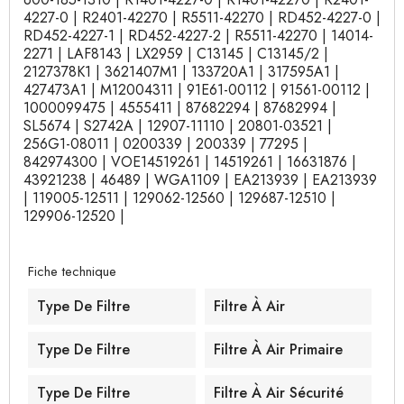
4227-0 | R2401-42270 | R5511-42270 | RD452-4227-0 |
RD452-4227-1 | RD452-4227-2 | R5511-42270 | 14014-
2271 | LAF8143 | LX2959 | C13145 | C13145/2 |
2127378K1 | 3621407M1 | 133720A1 | 317595A1 |
427473A1 | M12004311 | 91E61-00112 | 91561-00112 |
1000099475 | 4555411 | 87682294 | 87682994 |
SL5674 | S2742A | 12907-11110 | 20801-03521 |
256G1-08011 | 0200339 | 200339 | 77295 |
842974300 | VOE14519261 | 14519261 | 16631876 |
43921238 | 46489 | WGA1109 | EA213939 | EA213939
| 119005-12511 | 129062-12560 | 129687-12510 |
129906-12520 |
Fiche technique
Type De Filtre
Filtre À Air
Type De Filtre
Filtre À Air Primaire
Type De Filtre
Filtre À Air Sécurité