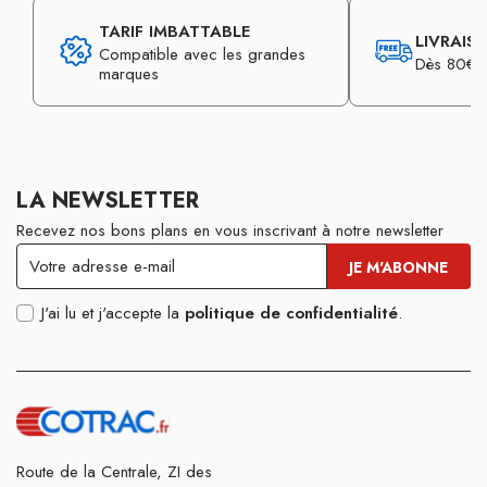
TARIF IMBATTABLE
LIVRAIS
Compatible avec les grandes
Dès 80€ d
marques
LA NEWSLETTER
Recevez nos bons plans en vous inscrivant à notre newsletter
J'ai lu et j'accepte la
politique de confidentialité
.
Route de la Centrale, ZI des