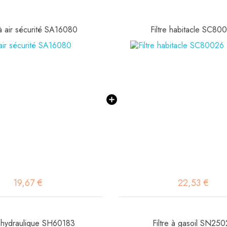
 à air sécurité SA16080
Filtre habitacle SC80
19,67 €
22,53 €
e hydraulique SH60183
Filtre à gasoil SN25