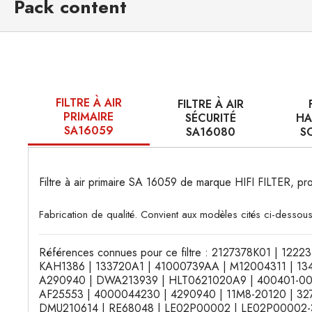
Pack content
FILTRE À AIR
FILTRE À AIR
PRIMAIRE
SÉCURITÉ
HA
SA16059
SA16080
S
Filtre à air primaire SA 16059 de marque HIFI FILTER,
Fabrication de qualité. Convient aux modèles cités ci-dessous
Références connues pour ce filtre : 2127378K01 | 122
KAH1386 | 133720A1 | 41000739AA | M12004311 | 1348
A290940 | DWA213939 | HLT0621020A9 | 400401-00088
AF25553 | 4000044230 | 4290940 | 11M8-20120 | 327
DMU210614 | RE68048 | LE02P00002 | LE02P00002-3