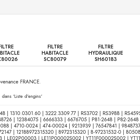
FILTRE
FILTRE
FILTRE
BITACLE
HABITACLE
HYDRAULIQUE
C80026
SC80079
SH60183
 provenance FRANCE.
 dans 'Liste d'engins'
2348 | 1310.0301.60 | 3222.3309.77 | RS3702 | RS3988 | RS45
726 | 12384075 | 6666333 | 6676705 | P81-2648 | P82-2648 
 | 4710-0024 | 474-00024 | 9213939 | 76547841 | 9848737 
2147 | 12188972315320 | 8972315320 | 8-97231532-0 | 8050
 | LE02P00003 | LE11P00002S002 | YT11F00002S002 | YT11