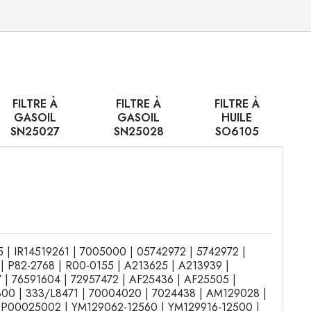
FILTRE À
FILTRE À
FILTRE À
GASOIL
GASOIL
HUILE
SN25027
SN25028
SO6105
95 | IR14519261 | 7005000 | 05742972 | 5742972 |
| P82-2768 | R00-0155 | A213625 | A213939 |
| 76591604 | 72957472 | AF25436 | AF25505 |
800 | 333/L8471 | 70004020 | 7024438 | AM129028 |
P00025002 | YM129062-12560 | YM129916-12500 |