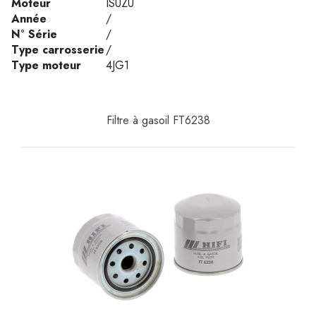
Moteur
ISUZU
Année
/
N° Série
/
Type carrosserie
/
Type moteur
4JG1
Filtre à gasoil FT6238