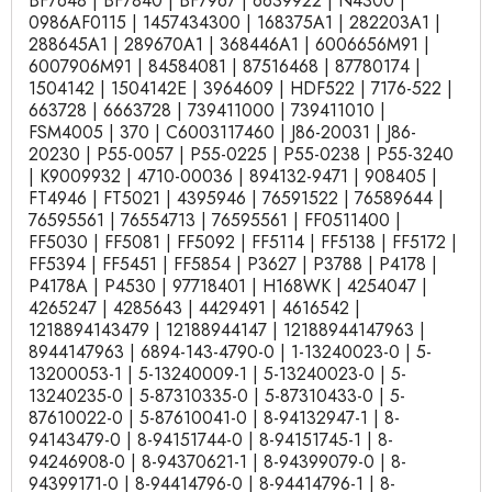
BF7648 | BF7840 | BF7967 | 6639922 | N4300 |
0986AF0115 | 1457434300 | 168375A1 | 282203A1 |
288645A1 | 289670A1 | 368446A1 | 6006656M91 |
6007906M91 | 84584081 | 87516468 | 87780174 |
1504142 | 1504142E | 3964609 | HDF522 | 7176-522 |
663728 | 6663728 | 739411000 | 739411010 |
FSM4005 | 370 | C6003117460 | J86-20031 | J86-
20230 | P55-0057 | P55-0225 | P55-0238 | P55-3240
| K9009932 | 4710-00036 | 894132-9471 | 908405 |
FT4946 | FT5021 | 4395946 | 76591522 | 76589644 |
76595561 | 76554713 | 76595561 | FF0511400 |
FF5030 | FF5081 | FF5092 | FF5114 | FF5138 | FF5172 |
FF5394 | FF5451 | FF5854 | P3627 | P3788 | P4178 |
P4178A | P4530 | 97718401 | H168WK | 4254047 |
4265247 | 4285643 | 4429491 | 4616542 |
1218894143479 | 12188944147 | 12188944147963 |
8944147963 | 6894-143-4790-0 | 1-13240023-0 | 5-
13200053-1 | 5-13240009-1 | 5-13240023-0 | 5-
13240235-0 | 5-87310335-0 | 5-87310433-0 | 5-
87610022-0 | 5-87610041-0 | 8-94132947-1 | 8-
94143479-0 | 8-94151744-0 | 8-94151745-1 | 8-
94246908-0 | 8-94370621-1 | 8-94399079-0 | 8-
94399171-0 | 8-94414796-0 | 8-94414796-1 | 8-