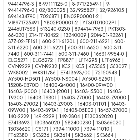
94414796-3 | 8-97111125-0 | 8-97172549-1 | 9-
94414796-0 | 02/800025 | 32/925827 | 32/926105 |
8941434790 | 7026871 | EN02P00001-2 |
VI8971725491 | YB02P00001-2 | YT30T01002P1 |
2446U175S3 | 513240-0230 | 894414-7963 | PK1303-
66-020 | Z14-FF-10422 | 13240009 | 20M-01-R2261 |
37Z-02-FF161 | 600-211-6120L | 600-211-6221 | 600-
311-6220 | 600-311-6221 | 600-311-6620 | 600-311-
7440 | 600-311-7441 | 600-311-7460 | 16631-9954-0 |
ELG5271 | ELG5272 | FP887F | LFF4295 | LFF6965 |
CVN9229 | CVN9232 | KC2 | KC5 | 475565 | 563027 |
WK8002 | WK811/86 | E7413693/00 | 72150948 |
AY500-HD501 | AY500-NS004 | AY500-SZ501 |
15208-EB70D | 16400-Q4000 | 16400-09W00 |
16403-J2000 | 16403-J2001 | 16403-J5500 | 16403-
T9300 | 16403-T9301 | 16403-Z7000 | 16403-Z9000 |
16403-Z9002 | 16403-Z9003 | 16403-01T01 | 16403-
09W00 | 16403-89TA1 | 16405-05E02 | 16457-Z7000 |
140-2229 | 149-2229 | 149-2804 | E130362020 |
E7413693 | 130366020 | 5B2400230 | 130366020 |
13036620 | CS171 | 7394-11000 | 7394-11010 |
FT62380 | SK3236 | SK3614 | SK3662 | SK3664 |