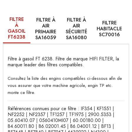
FILTRE
FILTRE À
FILTRE À
FILTRE
À
AIR
AIR
HABITACLE
GASOIL
PRIMAIRE
SÉCURITÉ
SC70016
FT6238
SA16059
SA16080
Filtre à gasoil FT 6238. Filtre de marque HIFI FILTER, la
marque leader des filtres compatibles.
Consultez la liste des engins compatibles ci-dessous afin de
vous assurer que votre machine agricole, engin TP etc.
monte ce filtre.
Références connues pour ce filtre : IF354 | KF1551 |
NF2252 | NF2357 | TF1257 | TF1975 | 2900.5353 |
05.60410.07 | 0560410MI07 | 60.00180.00 |
84.60011.80 | 86.02001.45 | 86.04001.12 | BF13 |